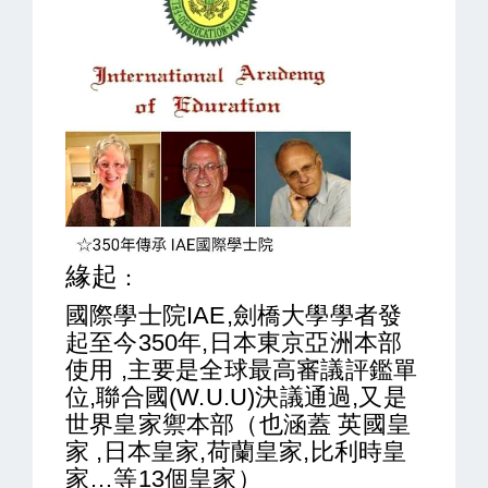
緣起
：
國際學士院IAE,劍橋大學學者發
起至今350年,日本東京亞洲本部
使用 ,主要是全球最高審議評鑑單
位,聯合國(W.U.U)決議通過,又是
世界皇家禦本部（也涵蓋 英國皇
家 ,日本皇家,荷蘭皇家,比利時皇
家…等13個皇家）