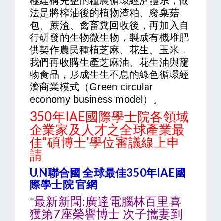
極建構完整的糧農循環經濟體系，做
法是將榨油後的植物渣粕、廢棄菇
包、蔗渣、禽畜糞回收後，再加入自
行研發的生物微生物，製成有機堆肥
供契作農民種植芝麻、花生、玉米，
我們再收購生產芝麻油、花生油與寵
物食品，形成生生不息的綠色循環經
濟商業模式（Green circular
economy business model）。
350年IAE國際學士院各領域
企業家及人才之全球產業最
佳“碩博士’學位審議線上申
請
U.N聯合國 全球最佳350年IAE國
際學士院 官網
*
最新新聞:廣達電腦林百里喜
獲第7座榮譽博士 次子攜妻到