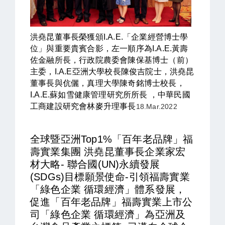
洪堯昆董事長榮獲頒I.A.E.「企業經營博士學
位」與重要貴賓合影，左一順序為I.A.E.黃壽
佐金融所長，行政院農委會陳保基博士（前）
主委，I.A.E亞洲大學校長陳俊吉院士，洪堯昆
董事長與伉儷，真理大學陳奇銘博士校長，
I.A.E.蘇如雪健康管理研究所所長 ，中華民國
工商建設研究會林麥升理事長
18.Mar.2022
全球暨亞洲Top1%「百年老品牌」福
壽實業集團 洪堯昆董事長企業家宏
材大略- 聯合國(UN)永續發展
(SDGs)目標願景使命-引領福壽實業
「綠色企業 循環經濟」體系
發展
，
促進「百年老品牌」福壽實業上市公
司「綠色企業 循環經濟」為亞洲及