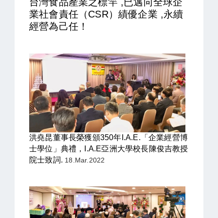
台灣食品產業之標竿 ,已邁向全球企
業社會責任（CSR）績優企業
,
永續
經營為己任
！
洪堯昆董事長榮獲頒350年I.A.E.「企業經營博
士學位
」典禮，I.A.E亞洲大學校長陳俊吉教授
院士致詞.
18.Mar.2022