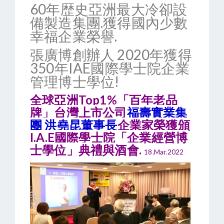
60年歴史亞洲最大冷卻設
備製造集團.獲得國內少數
幸福企業榮譽.
張廣博創辦人 2020年獲得
350年IAE國際學士院企業
管理博士學位!
全球亞洲Top1%「百年老品
牌」台灣上市公司
福壽實業集
團
洪堯昆董事長
企業家榮獲頒
I.A.E國際學士院「企業經營博
士學位」典禮與酒會.
18.Mar.2022