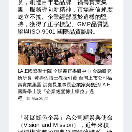
意，創造百年老品牌
「
福壽實業集
團
」服務導向新精神，市場高信賴度
屹
立不搖
。企業
經營
基於這樣的堅
持，獲得了正字標記、GMP品質認
證與ISO-9001 國際品質認證。
I.A.E國際學士院 全球產官學研中心
金融研究
所所長
黃壽佐博士教授引薦
台灣上市公司福
壽實業集團 洪堯昆董事長企業家榮獲頒I.A.E.
國際學士院「企業經營博士學位」過
程.
18.Mar.2022
「發展綠色企業」為公司願景與使命
（Vision and Mission），近年來積