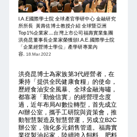
I.A.E國際學士院 全球產官學研中心
金融研究
所所長
黃壽佐博士教授介紹 全球暨亞洲
Top1%企業家....
台灣上市公司福壽實業集團
洪堯昆董事長企業家榮獲頒I.A.E.國際學士院
「企業經營博士學位」產學研專業內
容.
18.Mar.2022
洪堯昆博士為
家族第3代經營者，
在
秉持「提供全民健康食糧」的使命，
歷經食油安全風暴、全球金融海嘯，
都靠著「勤儉信實」的經營理念度
過，近年布局AI數位轉型，首先成立
AI辦公室，攜手工研院與資策會，推
動智慧製造及智慧營運，另成立B2C
辦公室，強化多元銷售管道。福壽實
業從製油起家，陸續跨入飼料、肥料