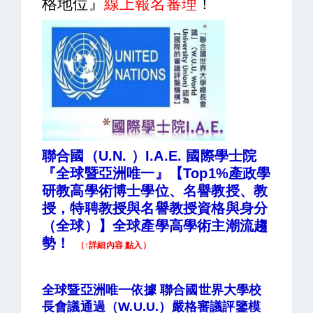
格地位』
線上報名審理
！
聯合國（U.N. ）I.A.E. 國際學士院
『全球暨亞洲唯一』【Top1%產政學
研教高學術博士學位、名譽教授、教
授，特聘教授與名譽教授資格與身分
（全球）】全球產學高學術主潮流趨
勢！
（↑詳細內容 點入）
全球暨亞洲唯一依據 聯合國世界大學校
長會議通過（W.U.U.）嚴格審議評鑒模