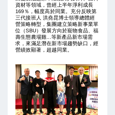
資材等領域，曾經上半年淨利成長
169％，幅度高於同業。充分反映第
三代接班人 洪堯昆博士領導
總體經
營策略轉型，
集團建立策略新事業單
位（SBU）發展
方向
於寵物食品、福
壽生態農場雞...等新產品新市場需
求，來滿足潛在新市場趨勢缺口，經
營績效顯著，超越同業。