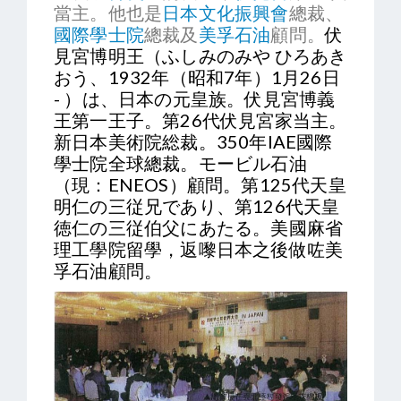
當主。他也是
日本文化振興會
總裁、
國際學士院
總裁及
美孚石油
顧問。
伏
見宮博明王（ふしみのみや ひろあき
おう、1932年（昭和7年）1月26日
- ）は、日本の元皇族。伏見宮博義
王第一王子。第26代伏見宮家当主。
新日本美術院総裁。350年IAE
國際
學士院
全球
總裁
。モービル石油
（現：ENEOS）顧問。第125代天皇
明仁の三従兄であり、第126代天皇
徳仁の三従伯父にあたる。美國麻省
理工學院留學，返嚟日本之後做咗美
孚石油顧問。