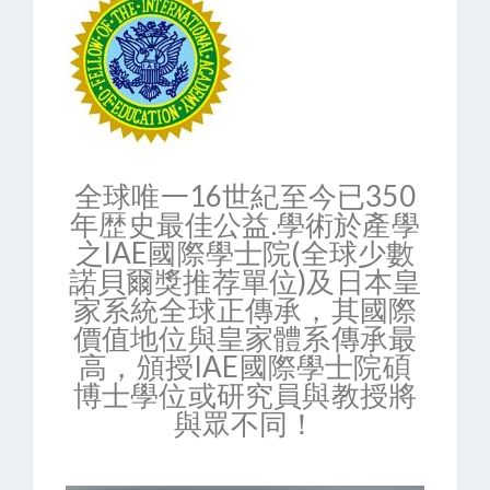
全球唯一16世紀至今已350
年歴史最佳公益.學術於產學
之lAE國際學士院(全球少數
諾貝爾獎推荐單位)及日本皇
家系統全球正傳承，其國際
價值地位與皇家體系傳承最
高，頒授IAE國際學士院碩
博士學位或研究員與教授將
與眾不同！