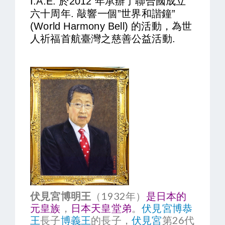
I.A.E. 於2012 年承辦了聯合國成立
六十周年. 敲響一個”世界和諧鐘”
(World Harmony Bell) 的活動，為世
人祈福首航臺灣之慈善公益活動.
伏見宮博明王
（1932年）
是
日本
的
元
皇族
，
日本天皇堂弟
。
伏見宮博恭
王
長子
博義王
的長子，
伏見宮
第26代