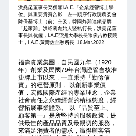
洪堯昆董事長榮獲頒I.A.E.「企業經營博士學
位」與重要貴賓合影，左一順序行政院農委會
陳保基博士（前）主委
，
韓國炸雞連鎖品牌
「起家雞」洪紹凱創始人暨執行長，洪堯昆董
事長與伉儷，
I.A.E亞洲大學校長陳俊吉教授院
士，
I.A.E.黃壽佐金融所長
18.Mar.2022
.
福壽實業集團，自民國九年（1920
年）創業及民國79年台灣證管會核准
掛牌上市以來，一直秉持『勤儉信
實』的經營原則， 以創新事業價
值，宏觀國際產經的專業理念，企業
社會責任之永續經營的積極態度，經
營拓展事業體系。 以『品質至上、
顧客第一』是所堅持的服務政策，提
供最佳的產品品質及最親切的服務，
來滿足消費者的需求，贏得顧客滿