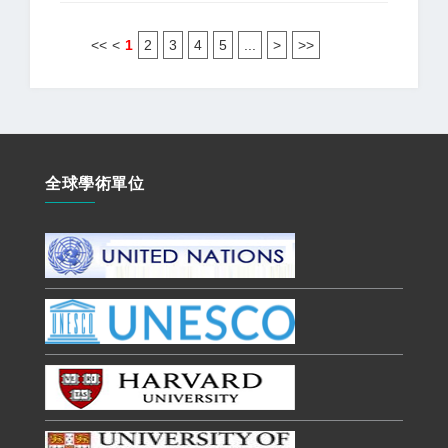
<<
<
1
2
3
4
5
...
>
>>
全球學術單位