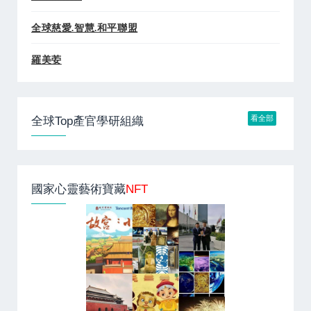
全球慈愛.智慧.和平聯盟
羅美荌
看全部
全球Top產官學研組織
國家心靈藝術寶藏
NFT