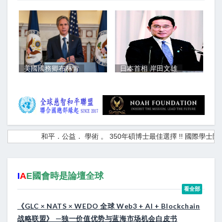
美國國務卿布林肯
日本首相 岸田文雄
和平．公益． 學術 。 350年碩博士最佳選擇 !! 國際學士院
I
A
E國會時是論壇全球
看全部
《GLC × NATS × WEDO 全球 Web3 + AI + Blockchain
战略联盟》 —独一价值优势与蓝海市场机会白皮书