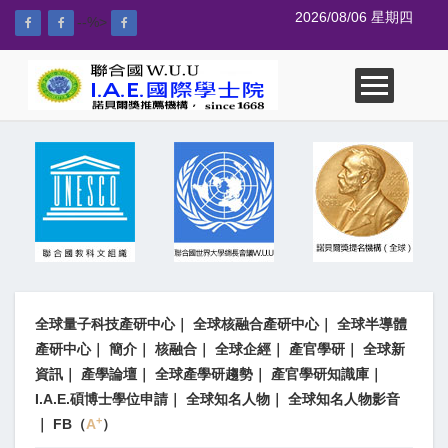
2026/08/06 星期四
--%>
全球量子科技產研中心
｜
全球核融合產研中心
｜
全球半導體
產研中心
｜
簡介
｜
核融合
｜
全球企經
｜
產官學研
｜
全球新
資訊
｜
產學論壇
｜
全球產學研趨勢
｜
產官學研知識庫
｜
I.A.E.碩博士學位申請
｜
全球知名人物
｜
全球知名人物影音
+
｜
FB（
A
）