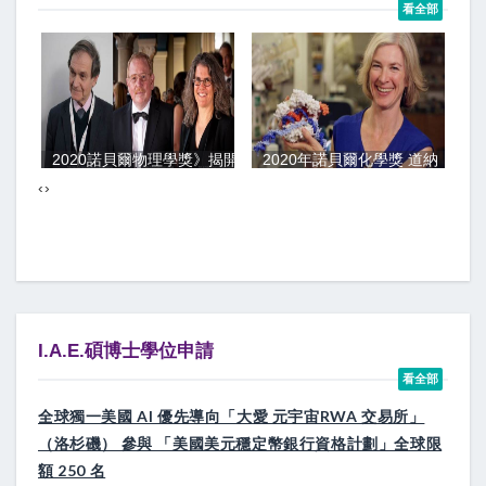
看全部
林竹盛子
2020諾貝爾物理學獎》揭開黑洞的宇宙奧秘！
2020年諾貝爾化學獎 道納（Jennife
‹
›
I.A.E.碩博士學位申請
看全部
全球獨一美國 AI 優先導向「大愛 元宇宙RWA 交易所」
（洛杉磯） 參與 「美國美元穩定幣銀行資格計劃」全球限
額 250 名