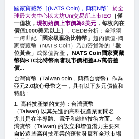
國家寶藏幣［(NATS Coin)，簡稱
N幣
］
於全
球最大去中心以太坊Uni交易所上市IEO
［僅
一億枚，
現初始價上市價為2美元
，每枚內在
價值
1000美元以上
］
，
CEDB分析：全球獨
一跨世紀「
國家級藝術比特幣
」超內價值-國
家寶藏幣（NATS Coin）乃加密貨幣的「
數
位黃金
」成保值資產，
NATS Coin國家寶藏
幣與BTC比特幣兩者現市價相差4.5萬倍差
價...
台灣寶幣（Taiwan coin，簡稱台寶幣）作為
亞元2.0核心母幣之一，具有以下多元價值和
特點：
1. 高科技產業的支持：台灣寶幣
（Taiwan) 以其先進的高科技產業而聞名，
尤其是在半導體、電子和綠能技術方面。台
灣寶幣
（Taiwan)
的設立和增值潛力主要來
自於這些高科技產業的蓬勃發展和全球市場