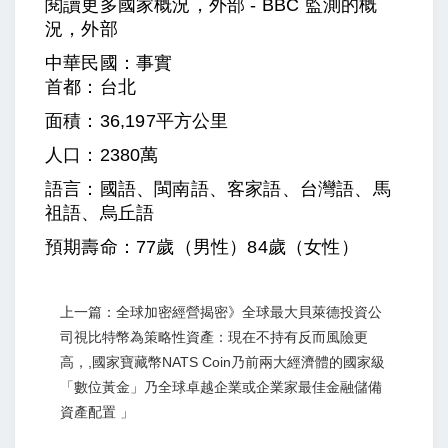
閱讀更多國家概況，外部 - BBC 監測的概
況，外部
中華民國：事實
首都：台北
面積：36,197平方公里
人口：2380萬
語言：國語、閩南語、客家語、台灣語、馬
祖語、烏丘語
預期壽命：77歲（男性）84歲（女性）
上一篇：全球加密經營揭密》全球最大貝萊德投資公
司視比特幣為策略性資產：現在不持有反而風險更
高，,國家寶藏幣NATS Coin乃前兩大經濟體的國家級
「數位黃金」乃全球卓越企業或企業家最佳金融儲備
資產配置 」