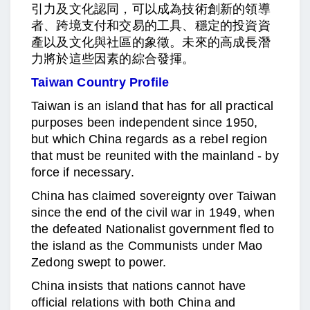
引力及文化認同，可以成為技術創新的領導
者、跨境支付和交易的工具、穩定的投資資
產以及文化與社區的象徵。未來的高成長潛
力將於這些因素的綜合發揮。
Taiwan Country Profile
Taiwan is an island that has for all practical
purposes been independent since 1950,
but which China regards as a rebel region
that must be reunited with the mainland - by
force if necessary.
China has claimed sovereignty over Taiwan
since the end of the civil war in 1949, when
the defeated Nationalist government fled to
the island as the Communists under Mao
Zedong swept to power.
China insists that nations cannot have
official relations with both China and