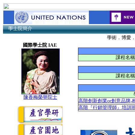
學士院簡介
學術．博愛．和平 
國際學士院 IAE
課程名稱
課程名稱
高階創新創業or創意品牌
高階『行銷管理師』培訓