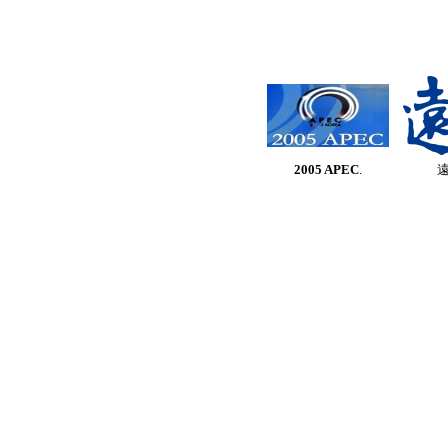
2005 APEC
.