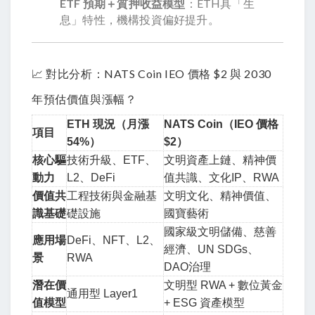
ETF 預期＋質押收益模型
：ETH具「生
息」特性，機構投資偏好提升。
📈 對比分析：NATS Coin IEO 價格 $2 與 2030
年預估價值與漲幅？
ETH 現況（月漲
NATS Coin（IEO 價格
項目
54%）
$2）
核心驅
技術升級、ETF、
文明資產上鏈、精神價
動力
L2、DeFi
值共識、文化IP、RWA
價值共
工程技術與金融基
文明文化、精神價值、
識基礎
礎設施
國寶藝術
國家級文明儲備、慈善
應用場
DeFi、NFT、L2、
經濟、UN SDGs、
景
RWA
DAO治理
潛在價
文明型 RWA + 數位黃金
通用型 Layer1
值模型
+ ESG 資產模型