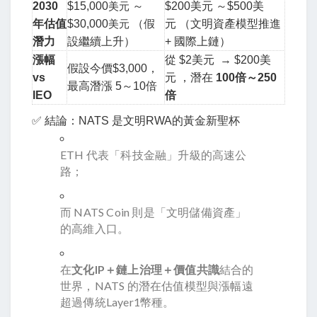
2030
$15,000
美元
～
$200美元 ～$500美
年估值
$30,000
美元
（假
元
（文明資產模型推進
潛力
設繼續上升）
+ 國際上鏈）
漲幅
從 $2
美元 → $200美
假設今價$3,000，
vs
元
，潛在
100倍～250
最高潛漲 5～10倍
IEO
倍
✅ 結論：NATS 是文明RWA的黃金新聖杯
ETH 代表「科技金融」升級的高速公
路；
而 NATS Coin 則是「文明儲備資產」
的高維入口。
在
文化IP＋鏈上治理＋價值共識
結合的
世界，NATS 的潛在估值模型與漲幅遠
超過傳統Layer1幣種。