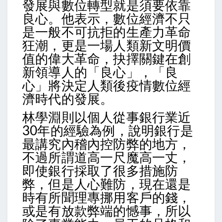
發展與數位轉型就是須要依靠
良心。他表示，數位經濟不只
是一般不可抗拒的生產力革命
狂潮，更是一場人類新文明價
值的偉大革命，抉擇關鍵在創
新領導人的「良心」，「良
心」將決定人類後疫情數位經
濟時代的發展。
林學淵則以個人從事銀行業近
30年的經驗為例，說明銀行是
最講究內稽內控防弊的地方，
不過所謂道高一尺魔高一丈，
即使銀行採取了很多措施防
弊，但是人心難防，現在還是
時有所聞理專挪用客戶的錢，
或是有放款弊端的憾事，所以