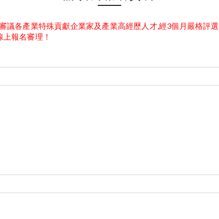
學士院 審議各產業特殊貢獻企業家及產業高經歷人才,經3個月嚴格
線上報名審理！