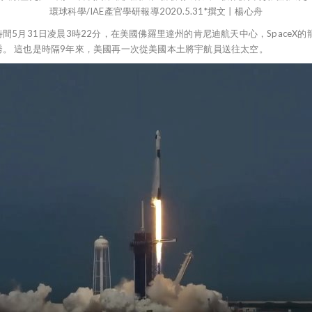
環球科學/IAE產官學研報導2020.5.31*撰文丨楊心舟
31日凌晨3時22分，在美國佛羅里達州的肯尼迪航天中心，SpaceX的龍飛船載著兩
 首秀。 這也是時隔9年來，美國再一次從美國本土將宇航員送往太空。