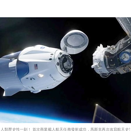
人類歷史性一刻！ 首次商業載人航天任務發射成功，馬斯克再次改寫航天史!