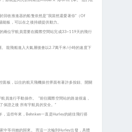
用於回收推進器的船隻依然是“我當然還愛著你”（Of
自帶的太陽能板，可以在之後持續提供動力。
的兩位宇航員需要在國際空間站完成33~119天的飛行
 龍飛船進入大氣層後會以2.7萬千米/小時的速度下
操控面板，以往的航天飛機操控界面有著許多按鈕、開關
需要宇航員進行手動操作。 “前往國際空間站的路途很遠，
了保證之後 所有宇航員的安全。”
些年來，Behnken一直是Hurley的絕佳飛行搭
家中等待她的歸來。 而這一次輪到Hurley出發，具體