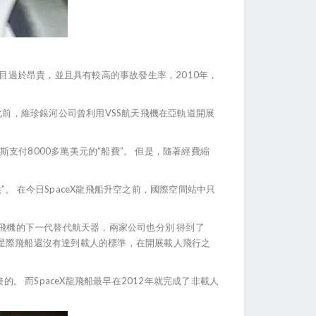
項目過於昂貴，並且具有較高的事故發生率，2010年，
此前，維珍銀河公司曾利用VSS航天飛機在亞軌道開展
付8000多萬美元的“船費”。 但是，隨著經費縮
 在今日SpaceX龍飛船升空之前，國際空間站中只
航天飛機的下一代替代航天器，兩家公司也分別 得到了
司的星際飛船還沒有達到載人的標準，在開展載人飛行之
。 而SpaceX龍飛船最早在2012年就完成了非載人