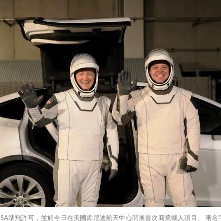
A準飛許可，並於今日在美國肯尼迪航天中心開展首次商業載人項目。 兩名宇航員，Bob 