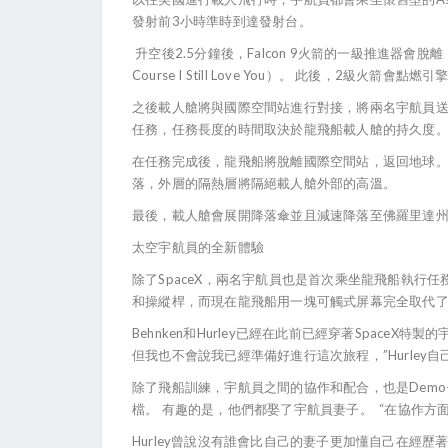
發射前3小時準時到達發射台。
升空後2.5分鐘後，Falcon 9火箭的一級推進器
Course I Still Love You）。 此後，
之後載人艙將與國際空間站進行對接，將兩名宇航員送進
任務，任務長度的時間取決於龍飛船載人艙的持久度。
在任務完成後，龍飛船將脫離國際空間站，返回地球。 
落，外層的隔熱層將隔絕載人艙外部的高溫。
最後，載人艙會展開降落傘並且減速降落至佛羅里達州的
太空宇航員的全新體驗
除了SpaceX，兩名宇航員也是首次乘坐龍飛船執
和操縱桿，而現在龍飛船用一塊可觸式屏幕完全取代
Behnken和Hurley已經在此前已經穿著Spa
但我也不會說我已經準備好進行這次旅程，”Hurle
除了飛船訓練，宇航員之間的協作和配合，也是Demo-2
檔。 有趣的是，他們都娶了宇航員妻子。 “在協作方面
Hurley曾說沒有誰會比自己的妻子更加懂自己在經歷著