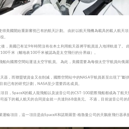
，這使得美國開始重新審視已有的航天計劃。 由於以航天飛機為載具的載人航天
退役。
務之後，美國已有近9年時間沒有在本土利用航天器將宇航員送入地球軌道了。 
00千米（離地表100千米被認為是太空飛行的分界線）。
船向國際空間站運送太空宇航員。 為此，美國需要為每個太空宇航員向俄羅斯支
器，而聯盟號資金又在削減，國際空間站中的NASA宇航員甚至出現了“斷供”。
想要完成目前已有的研究計劃，NASA至少需要四名成員。
天項目，SpaceX的載人龍飛船以及波音公司的CST-100星際飛船都成為了
給兩家公司簽下的載人航天的合同資金就一共達到68億美元。 不過，目前波音公
。
運輸項目，這一項目是由SpaceX和諾斯羅普·格魯曼公司的天鵝座飛行器承接的