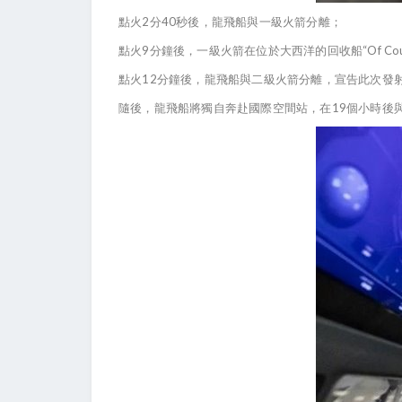
點火2分40秒後，龍飛船與一級火箭分離；
點火9分鐘後，一級火箭在位於大西洋的回收船“Of Course I
點火12分鐘後，龍飛船與二級火箭分離，宣告此次發
隨後，龍飛船將獨自奔赴國際空間站，在19個小時後