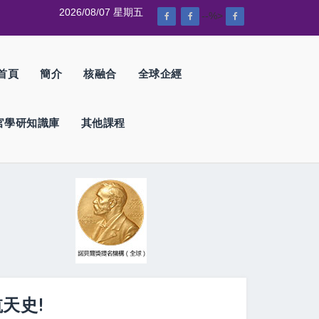
2026/08/07 星期五
--%>
首頁
簡介
核融合
全球企經
官學研知識庫
其他課程
天史!