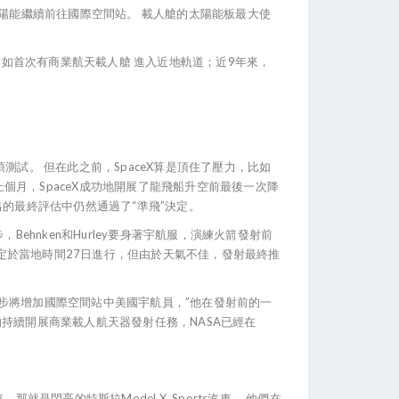
用太陽能繼續前往國際空間站。 載人艙的太陽能板最大使
史，例如首次有商業航天載人艙 進入近地軌道；近9年來，
一項測試。 但在此之前，SpaceX算是頂住了壓力，比如
月，SpaceX成功地開展了龍飛船升空前最後一次降
的最終評估中仍然通過了“準飛”決定。
Behnken和Hurley要身著宇航服，演練火箭發射前
原定於當地時間27日進行，但由於天氣不佳，發射最終推
們下一步將增加國際空間站中美國宇航員，”他在發射前的一
持續開展商業載人航天器發射任務，NASA已經在
是閃亮的特斯拉Model X Sports汽車。 他們在