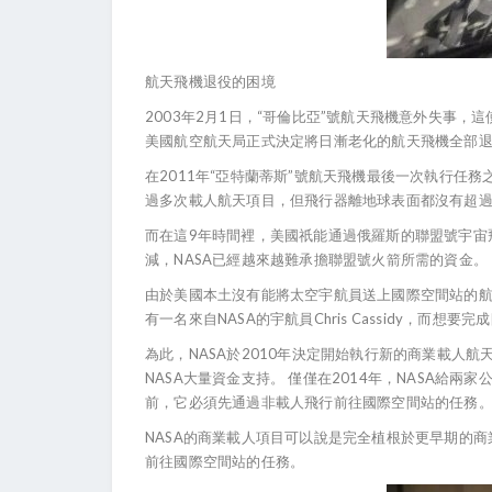
航天飛機退役的困境
2003年2月1日，“哥倫比亞”號航天飛機意外失事
美國航空航天局正式決定將日漸老化的航天飛機全部
在2011年“亞特蘭蒂斯”號航天飛機最後一次執行任
過多次載人航天項目，但飛行器離地球表面都沒有超過1
而在這9年時間裡，美國祇能通過俄羅斯的聯盟號宇宙飛
減，NASA已經越來越難承擔聯盟號火箭所需的資金。
由於美國本土沒有能將太空宇航員送上國際空間站的航天
有一名來自NASA的宇航員Chris Cassidy，而
為此，NASA於2010年決定開始執行新的商業載人航
NASA大量資金支持。 僅僅在2014年，NASA
前，它必須先通過非載人飛行前往國際空間站的任務
NASA的商業載人項目可以說是完全植根於更早期的商業
前往國際空間站的任務。