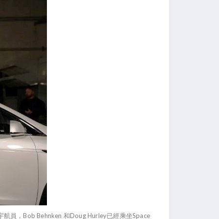
Behnken 和Doug Hurley已經乘坐Space