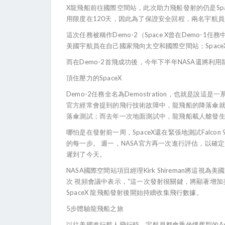
X龍飛船前往國際空間站，此次助力飛船發射的仍是Spa
用限度在120天，因此為了保證安全回程，兩名宇航員
這次任務被稱作Demo-2（Space X曾在Demo
美國宇航員在自己國家飛向太空和國際空間站；Space
而在Demo-2首飛成功後，今年下半年NASA還將
頂住壓力的SpaceX
Demo-2任務全名為Demostration，也就是說
官方經常會提到的飛行技術故障中，龍飛船的降落傘就
落傘測試；而去年一次地面測試中，龍飛船載人艙發生爆
哪怕是在發射前一周，SpaceX還在緊張地測試Falco
的每一步。 週一，NASA官方再一次進行評估，以確
遲到了今天。
NASA國際空間站項目經理Kirk Shireman將
次 視頻會議中表示，“這一次發射很關鍵，將顯著增
SpaceX 龍飛船發射後開始持續收集飛行數據。
5步體驗龍飛船之旅
以往美國進行載人飛行時，宇航員都會乘坐懷舊型的Astr