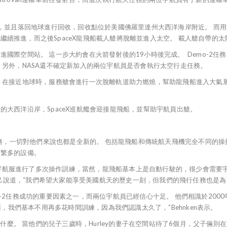
會脫離，並且落回地球進行回收，回收點位於美國佛羅里達州大西洋海岸附近。 而
2級火箭會點燃引擎繼續推進，而之後SpaceX龍飛船載人艙將脫離並進入太空。 載人艙
國際空間站。 這一步大約會在火箭發射後的19小時後完成。 Demo-2任務
 另外，NASA還不確定新加入的兩位宇航員是否會執行太空行走任務。
在接近地球時，服務艙會進行一次脫離軌道助力燃燒，幫助龍飛船進入大氣層。
大西洋沿岸，SpaceX巡航艦會迎接龍飛船，並幫助宇航員出艙。
行任務，一切對他們來說也都是全新的。 包括龍飛船和傳統航天飛機完全不同的
了繁多的設備。
ceX特製的宇航服進行了多次操作訓練，當然，龍飛船基本上是自動行駛的，很少會
y自己說道，“我們希望大家能享受美國航天的歷史一刻，但我們的飛行任務也是為
任務成功的重要因素之一，而兩位宇航員已經信心十足。 他們相識於2000年，這
，我們基本不用再多花時間訓練，因為我們認識太久了，”Behnken表示。
什麼。 當他們的兒子三歲時，Hurley的妻子在空間站待了6個月，父子倆則在