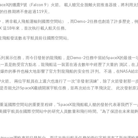
ceX的獵鷹9號（Falcon 9）火箭。 載人艙完全脫離火箭推進器後，將利
的任務期將不會超過119天。
-1任務中，將非載人飛船運輸到國際空間站），而Demo-2任務也創造了許多歷
X 這18年來，首次執行載人航天任務。
利用龍飛船發送數名宇航員前往國際空間站。
這是一系列展示任務，而今日發射的龍飛船，是Demo-2任務中留給SpaceX的最後
一直是飽受官方點名，龍飛船這一裝置在過去數年中經歷了大量的 測試，在上個
炸的事件也極大地影響了官方對龍飛船的安全性 評判。 不過，在NASA給出
n 9火箭。 兩位宇航員在上週六也進行了一次“非發射演練”，除了火箭發射那一步，
定是否能允許SpaceX繼續開展宇航任務，並再次給出了準飛決定。 此次發射
這視為美國重返國際空間站的重要里程碑，“SpaceX龍飛船載人艙的發射代表著我
加美國宇航員在國際空間站中的研究人員數量和飛行時間。”為了保證在未來能夠
ovan運輸車前往發射台，而這次執行航天任務的兩位宇航員有了新的運輸車，那就