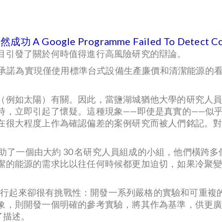
e Programme Failed To Detect Cold Fusi
目引發了關於何時值得進行高風險研究的辯論。
條，承諾為實現僅使用標準台式設備生產廉價和清潔能源的
例如太陽）有關。因此，當鹽湖城猶他大學的研究人員在 
時，立即引起了懷疑。這種現象——即使是真實的——似
在很大程度上作為確認偏差的案例研究而被人們銘記。
 召集並資助了一個由大約 30 名研究人員組成的小組，他們
潔的能源的需求比以往任何時候都更加迫切，如果冷聚
，但執行起來卻很有挑戰性：開發一系列嚴格的實驗和可重
象，則開發一個明確的參考實驗，將其作為基準，供更
行了描述。