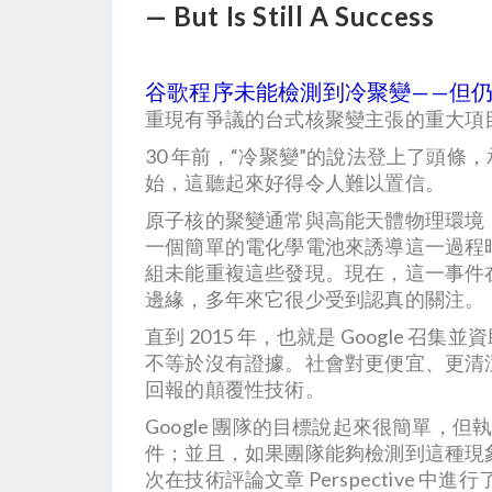
— But Is Still A Success
谷歌程序未能檢測到冷聚變——但仍然成功 A Googl
重現有爭議的台式核聚變主張的重大項
30 年前，“冷聚變”的說法登上了頭
始，這聽起來好得令人難以置信。
原子核的聚變通常與高能天體物理環境（
一個簡單的電化學電池來誘導這一過程
組未能重複這些發現。現在，這一事件
邊緣，多年來它很少受到認真的關注。
直到 2015 年，也就是 Google
不等於沒有證據。社會對更便宜、更清
回報的顛覆性技術。
Google 團隊的目標說起來很簡單
件；並且，如果團隊能夠檢測到這種現
次在技術評論文章 Perspective 中進