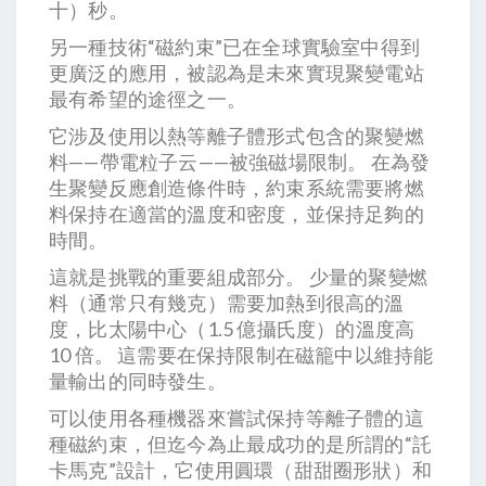
十）秒。
另一種技術“磁約束”已在全球實驗室中得到
更廣泛的應用，被認為是未來實現聚變電站
最有希望的途徑之一。
它涉及使用以熱等離子體形式包含的聚變燃
料——帶電粒子云——被強磁場限制。 在為發
生聚變反應創造條件時，約束系統需要將燃
料保持在適當的溫度和密度，並保持足夠的
時間。
這就是挑戰的重要組成部分。 少量的聚變燃
料（通常只有幾克）需要加熱到很高的溫
度，比太陽中心（1.5 億攝氏度）的溫度高
10 倍。 這需要在保持限制在磁籠中以維持能
量輸出的同時發生。
可以使用各種機器來嘗試保持等離子體的這
種磁約束，但迄今為止最成功的是所謂的“託
卡馬克”設計，它使用圓環（甜甜圈形狀）和