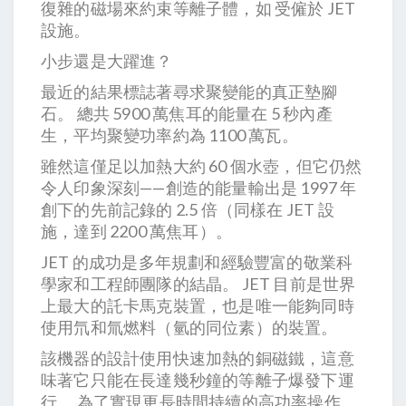
復雜的磁場來約束等離子體，如 受僱於 JET
設施。
小步還是大躍進？
最近的結果標誌著尋求聚變能的真正墊腳
石。 總共 5900 萬焦耳的能量在 5 秒內產
生，平均聚變功率約為 1100 萬瓦。
雖然這僅足以加熱大約 60 個水壺，但它仍然
令人印象深刻——創造的能量輸出是 1997 年
創下的先前記錄的 2.5 倍（同樣在 JET 設
施，達到 2200 萬焦耳）。
JET 的成功是多年規劃和經驗豐富的敬業科
學家和工程師團隊的結晶。 JET 目前是世界
上最大的託卡馬克裝置，也是唯一能夠同時
使用氘和氚燃料（氫的同位素）的裝置。
該機器的設計使用快速加熱的銅磁鐵，這意
味著它只能在長達幾秒鐘的等離子爆發下運
行。 為了實現更長時間持續的高功率操作，