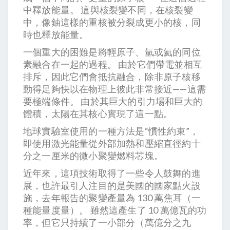
中釋放能量。 這與核裂變不同，在核裂變
中，像鈾這樣的重核被分裂成更小的核，同
時也釋放能量。
一個重大的困難是將輕原子、氫或氦的同位
素融合在一起的過程。 由於它們帶電並相互
排斥，因此它們會抵抗融合，除非原子核移
動得足夠快以在物理上彼此非常接近——這需
要極端條件。 由於其巨大的引力場和巨大的
體積，太陽在其核心實現了這一點。
地球實驗室使用的一種方法是“慣性約束”，
即使用激光能量從外部加熱和壓縮直徑約十
分之一厘米的微小聚變燃料芯塊。
近年來，這項技術取得了一些令人鼓舞的進
展，也許最引人注目的是美國的國家點火設
施，去年報告的聚變產量為 130 萬焦耳（一
種能量度量）。 雖然這產生了 10 萬億瓦的功
率，但它只持續了一小部分（萬億分之九