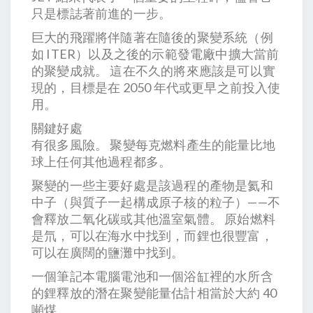
只是標誌著前進的一步。
巨大的飛躍將伴隨著在隨後的聚變系統（例
如 ITER）以及之後的示範發電廠中擴大當前
的聚變成就。 這在不久的將來應該是可以實
現的，目標是在 2050 年代或更早之前投入使
用。
關鍵好處
有很多風險。 聚變每克燃料產生的能量比地
球上任何其他過程都多。
聚變的一些主要好處是該過程的產物是氦和
中子（與質子一起構成原子核的粒子）——不
會釋放二氧化碳或其他溫室氣體。 原始燃料
是氘，可以在海水中找到，而鋰也很豐富，
可以在廣闊的鹽灘中找到。
一個筆記本電腦電池和一個浴缸裡的水所含
的鋰釋放的潛在聚變能量估計相當於大約 40
噸煤。