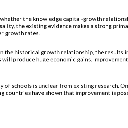
whether the knowledge capital-growth relationship
ality, the existing evidence makes a strong prima 
er growth rates.
 the historical growth relationship, the results 
ls will produce huge economic gains. Improvements
y of schools is unclear from existing research. O
g countries have shown that improvement is poss