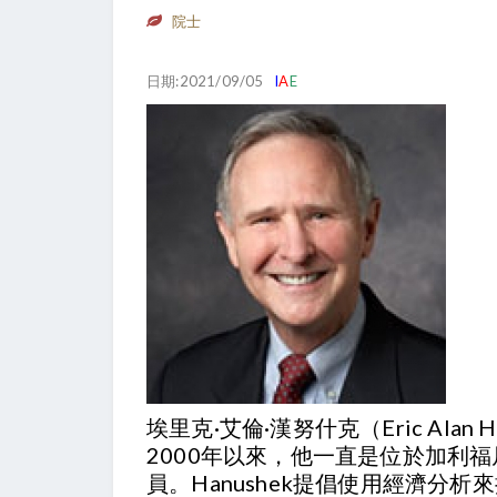
院士
日期:2021/09/05
I
A
E
埃里克·艾倫·漢努什克（Eric A
2000年以來，他一直是位於加利福尼
員。Hanushek提倡使用經濟分