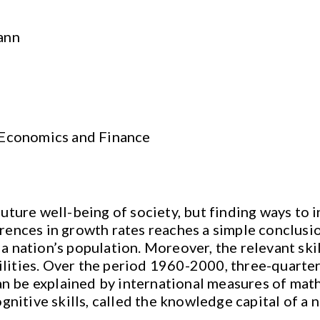
ann
 Economics and Finance
ture well-being of society, but finding ways to i
ferences in growth rates reaches a simple conclusi
 a nation’s population. Moreover, the relevant ski
ilities. Over the period 1960-2000, three-quarter
n be explained by international measures of math 
nitive skills, called the knowledge capital of a n