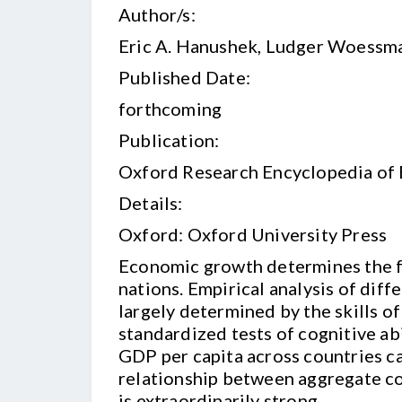
Author/s:
Eric A. Hanushek, Ludger Woessm
Published Date:
forthcoming
Publication:
Oxford Research Encyclopedia of
Details:
Oxford: Oxford University Press
Economic growth determines the fu
nations. Empirical analysis of dif
largely determined by the skills of
standardized tests of cognitive ab
GDP per capita across countries ca
relationship between aggregate cog
is extraordinarily strong.