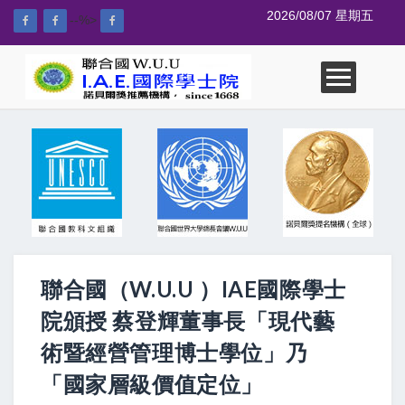
2026/08/07 星期五
--%>
聯合國（W.U.U ）IAE國際學士
院頒授 蔡登輝董事長「現代藝
術暨經營管理博士學位」乃
「國家層級價值定位」