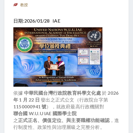
教授
日期:2026/01/28 IAE
依據
中華民國台灣行政院教育科學文化處
於
2026
年 1 月 22 日
發出之正式公文（行政院台字第
1150000941 號
），就政府最高行政機關對
聯合國 W.U.U IAE 國際學士院
之
正式正名、價值定位、與主要職權功能確認
，進
行制度性、政策性與治理層級之完整分析。