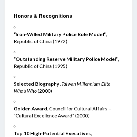
Honors & Recognitions
“Iron-Willed Military Police Role Model”
,
Republic of China (1972)
“Outstanding Reserve Military Police Model”
,
Republic of China (1995)
Selected Biography
,
Taiwan Millennium Elite
Who’s Who
(2000)
Golden Award
, Council for Cultural Affairs –
“Cultural Excellence Award” (2000)
Top 10 High-Potential Executives
,