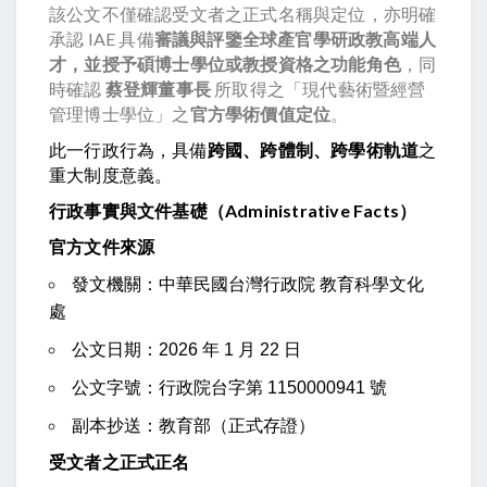
該公文不僅確認受文者之正式名稱與定位，亦明確
承認 IAE 具備
審議與評鑒全球產官學研政教高端人
才，並授予碩博士學位或教授資格之功能角色
，同
時確認
蔡登輝董事長
所取得之「現代藝術暨經營
管理博士學位」之
官方學術價值定位
。
此一行政行為，具備
跨國、跨體制、跨學術軌道
之
重大制度意義。
行政事實與文件基礎（Administrative Facts）
官方文件來源
發文機關：中華民國台灣行政院 教育科學文化
處
公文日期：2026 年 1 月 22 日
公文字號：行政院台字第 1150000941 號
副本抄送：教育部（正式存證）
受文者之正式正名