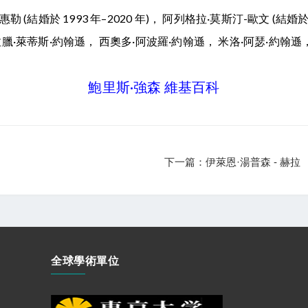
勒 (結婚於 1993 年–2020 年)， 阿列格拉·莫斯汀-歐文 (結婚於 1
Johnson， 拉臘·萊蒂斯·約翰遜， 西奧多·阿波羅·約翰遜， 米洛·阿瑟·約
鮑里斯·強森 維基百科
下一篇：伊萊恩·湯普森 - 赫拉
全球學術單位