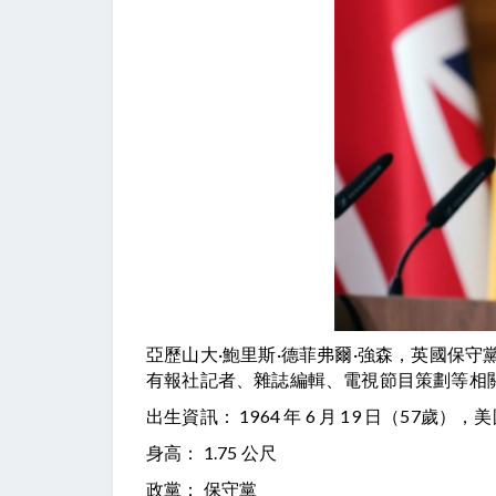
亞歷山大·鮑里斯·德菲弗爾·強森，英國保
有報社記者、雜誌編輯、電視節目策劃等相
出生資訊： 1964 年 6 月 19 日（57歲
身高： 1.75 公尺
政黨： 保守黨