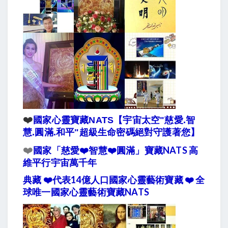
❤️
國家心靈寶藏NATS【宇宙太空"慈愛.智
慧.圓滿.和平"超級生命密碼絕對守護著您】
❤️
國家「慈愛❤️智慧❤️圓滿」寶藏NATS 高
維平行宇宙萬千年
典藏 ❤️代表14億人口國家心靈藝術寶藏 ❤️ 全
球唯一國家心靈藝術寶藏NATS