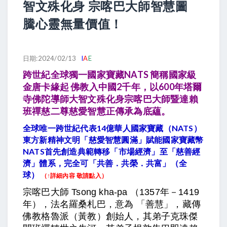
智文殊化身 宗喀巴大師智慧圖
騰心靈無量價值！
日期:2024/02/13
I
A
E
跨世紀全球獨一國家寶藏NATS 簡稱國家級
金唐卡緣起 佛教入中國2千年，以600年塔爾
寺佛陀導師大智文殊化身宗喀巴大師暨達賴
班禪慈二尊慈愛智慧正傳承為底蘊。
全球唯一跨世紀代表14億華人國家寶藏（NATS
）
東方新精神文明「慈愛智慧圓滿」賦能國家寶藏幣
NATS首先創造典範轉移「市場經濟」至「慈善經
濟」體系，完全可「共善．共榮．共富」（全
球）
（↑詳細內容 敬請點入）
宗喀巴大師 Tsong kha-pa （1357年－1419
年），法名羅桑札巴，意為 「善慧」，藏傳
佛教格魯派（黃教）創始人，其弟子克珠傑