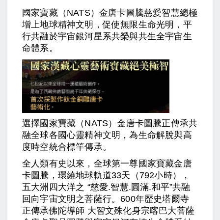
國家寶藏（NATS）金唐卡圖騰慈愛智慧總極
增上地球精神文明，促使無限生命光明，平
行共融於宇宙銀河星系共榮與共生全宇宙生
命體系。
選擇國家寶藏（NATS）金唐卡圖騰正傳承共
融全球各國心靈精神文明，為生命解脫與高
度時空統合標竿傳承。
全人類有史以來，全球第一尊國家寶藏金唐
卡圖騰，環繞地球軌道33天（792小時），
五大洲四大洋之 “慈愛.智慧.圓滿.和平”共融
回向宇宙文明之菩薩行。600年歴史塔爾寺
正傳承佛陀導師 大智文殊化身宗喀巴大菩薩