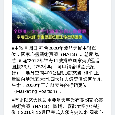
●中秋月圓日 拜會2020年陸航天展主辦單
位，國家心靈藝術寶藏（NATS）.."慈愛·智
慧·圓滿"2017年神舟11號搭載國家寶藏聖品
圖騰33天（752小時，可申請全球金氏紀
錄），地外空間400公里軌道"慈愛·和平"正
量回向地球五大洲.四大洋與億萬個銀河星系
生命，2020年官方航天展的行銷定位
（Marketing Position）。
●有史以來大國最重要航天事業有關國家心靈
藝術寶藏（NATS） 圖騰。喜歡太空無限想
像！2016年12月已完成人類有史以來 國家心