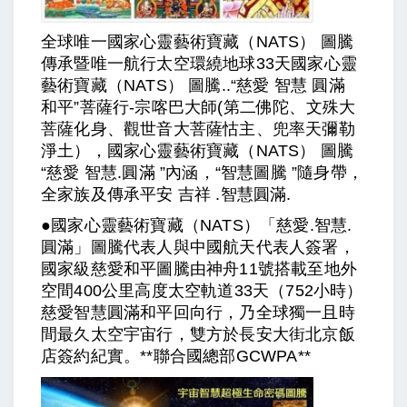
全球唯一國家心靈藝術寶藏（NATS） 圖騰
傳承暨唯一航行太空環繞地球33天國家心靈
藝術寶藏（NATS） 圖騰..“慈愛 智慧 圓滿
和平”菩薩行-宗喀巴大師(第二佛陀、文殊大
菩薩化身、觀世音大菩薩怙主、兜率天彌勒
淨土），國家心靈藝術寶藏（NATS） 圖騰
“慈愛 智慧.圓滿 ”內涵，“智慧圖騰 ”隨身帶，
全家族及傳承平安 吉祥 .智慧圓滿.
●國家心靈藝術寶藏（NATS）「慈愛.智慧.
圓滿」圖騰代表人與中國航天代表人簽署，
國家級慈愛和平圖騰由神舟11號搭載至地外
空間400公里高度太空軌道33天（752小時）
慈愛智慧圓滿和平回向行，乃全球獨一且時
間最久太空宇宙行，雙方於長安大街北京飯
店簽約紀實。**聯合國總部GCWPA**