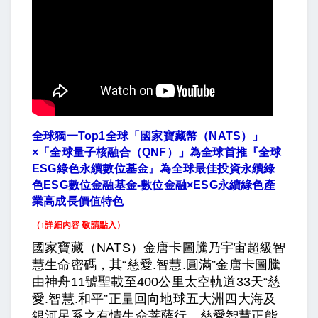
全球獨一Top1
全球「國家寶藏幣（NATS
）」
×
「全球量子核融合（QNF
）」為全球首推『全球
ESG
綠色永續數位基金』為全球最佳投資永續綠
色ESG
數位金融基金-
數位金融×ESG
永續綠色產
業高成長價值特色
（↑詳細內容 敬請點入）
國家寶藏（NATS）金唐卡圖騰乃宇宙超級智
慧生命密碼，其“慈愛.智慧.圓滿”金唐卡圖騰
由神舟11號聖載至400公里太空軌道33天“慈
愛.智慧.和平”正量回向地球五大洲四大海及
銀河星系之有情生命菩薩行，慈愛智慧正能