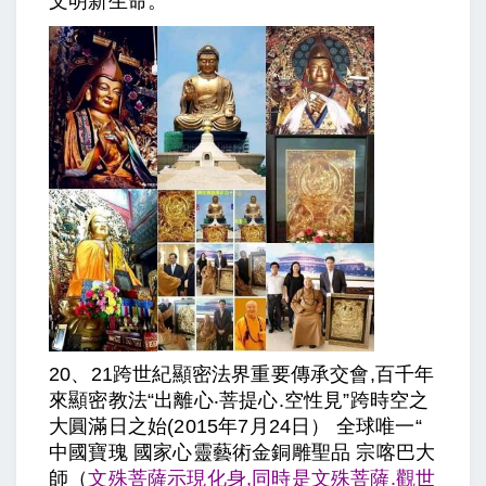
文明新生命。
20、21跨世紀顯密法界重要傳承交會,百千年
來顯密教法“出離心‧菩提心.空性見”跨時空之
大圓滿日之始(2015年7月24日） 全球唯一“
中國寶瑰 國家心靈藝術金銅雕聖品 宗喀巴大
師（
文殊菩薩示現化身,同時是文殊菩薩.觀世