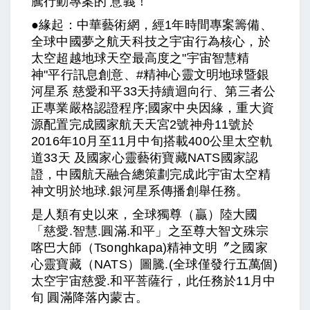
騰行動專案的 意義！
●緣起：中華藝術網，經1年時間專案籌備、
全球中國夢之航天科技之宇宙行為核心，於
太空超越地球天空最高度之"宇宙智慧精
神"平行訊息創意、#精神心靈文明地球暨銀
河星系 慈愛和平33天持續迴向行、第三者公
正專業嚴格認證程序;國家中央因緣，重大資
源配置完成國家航天天宮2號神舟11號於
2016年10月至11月中旬搭載400公里太空軌
道33天 及國家心靈藝術寶藏NATS國家認
證，中國航天融合總策劃完成此宇宙太空精
神文明於地球.銀河星系傳播創舉任務。
是人類有史以來，全球獨尊（贏）陸大國
「慈愛.智慧.圓滿.和平」之至尊大智文殊宗
喀巴大師（Tsonghkapa)精神文明〞之國家
心靈寶藏（NATS）圖騰.(全球僅發行五萬個)
太空宇宙慈愛.和平菩薩行，此任務於11月中
旬 圓滿降落內蒙古。