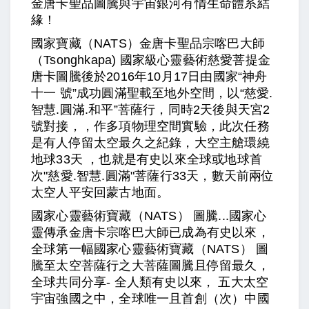
金唐卡聖品圖騰與宇宙銀河有情生命體系結
緣！
國家寶藏（NATS）金唐卡聖品宗喀巴大師
（Tsonghkapa) 國家級心靈藝術慈愛菩提金
唐卡圖騰後於2016年10月17日由國家“神舟
十一 號”成功圓滿聖載至地外空間，以“慈愛.
智慧.圓滿.和平”菩薩行，同時2天後與天宮2
號對接，，作多項物理空間實驗，此次任務
是有人停留太空最久之紀錄，大空主艙環繞
地球33天 ，也就是有史以來全球或地球首
次"慈愛.智慧.圓滿"菩薩行33天，數天前兩位
太空人平安回蒙古地面。
國家心靈藝術寶藏（NATS） 圖騰...國家心
靈傳承金唐卡宗喀巴大師已成為有史以來，
全球第一幅國家心靈藝術寶藏（NATS） 圖
騰至太空菩薩行之大菩薩圖騰且停留最久，
全球共同分享- 全人類有史以來， 五大太空
宇宙強國之中，全球唯一且首創（次）中國