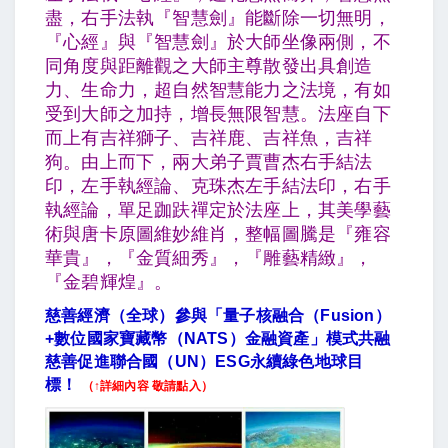
盡，右手法執『智慧劍』能斷除一切無明，
『心經』與『智慧劍』於大師坐像兩側，不
同角度與距離觀之大師主尊散發出具創造
力、生命力，超自然智慧能力之法境，有如
受到大師之加持，增長無限智慧。法座自下
而上有吉祥獅子、吉祥鹿、吉祥魚，吉祥
狗。由上而下，兩大弟子賈曹杰右手結法
印，左手執經論、克珠杰左手結法印，右手
執經論，單足跏趺禪定於法座上，其美學藝
術與唐卡原圖維妙維肖，整幅圖騰是『雍容
華貴』，『金質細秀』，『雕藝精緻』，
『金碧輝煌』。
慈善經濟（全球）參與「量子核融合（Fusion
）
+
數位國家寶藏幣（NATS
）金融資產」模式共融
慈善促進聯合國（UN
）ESG
永續綠色地球目
標！
（↑詳細內容 敬請點入）