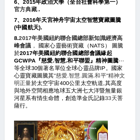
6、2015年政治大學（全台社會科學第一）
官方典藏
.
.
7、2016年天宮神舟宇宙太空智慧寶藏圖騰
(中國航天).
8.
2017年美國紐約聯合國總部新知識經濟高
峰會議
，
國家心靈藝術寶藏（NATS） 圖騰
於
2017年美國紐約聯合國總部會議緣起
GCWPA『慈愛.智慧.和平聯盟』精神圖騰
⋯
等全球30個著名單位全球心靈品牌IP。國家
心靈寶藏圖騰其
"慈愛.智慧.
圓滿.和平"精神文
明正量
於太空宇宙400公里太空軌道,其高度
與地外空間相應地球五大洲七大洋暨無量銀
河星系有情生命體，創造準金氏記錄
33天
菩
薩行。