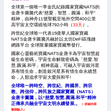
全球第一個唯一準金氏紀錄國家寶藏NATS的
金唐卡圖騰代表“慈愛．智慧．圓滿．和平”
精神，由神舟11號聖載至地外空間400公里
高宇宙太空環繞地球792小時（
33天
）。
跨世紀全球唯一代表15億華人國家寶藏
NATS金唐卡圖騰共融於以太坊DeFi區塊鏈
網路平台 全球限量國家寶藏幣發行。
國家心靈藝術寶藏NATS金唐卡為宇宙智慧超
級生命密碼，宇宙生命解脫密碼為「慈愛.智
慧.圓滿.和平」精神底蘊，可融入宇宙銀河星
系有情生命，創造銀河星系有情生命永續慧
命，人類追求宇宙大愛與和平!
全球唯一跨時空、跨世紀、跨國界、跨宗
教、跨信仰，跨民族之國家寶藏（NATS）
金唐卡圖騰，以“慈愛.智慧.圓滿.和平”精神
正傳承共融全宇宙文明永續發展.。
（↑詳細內容
敬請點入）