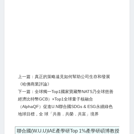
上一篇：真正的策略遠見如何幫助公司生存和發展
《哈佛商業評論》
下一篇：全球獨一Top1國家寶藏幣NATS乃全球慈善
經濟比特幣GCB）×Top1全球量子核融合
（AlphaQF）促進U.N聯合國SDGs & ESG永續綠色
地球目標，全 球「共善．共榮．共富」境界
聯合國(W.U.U)IAE產學研Top 1%產學研碩博教授