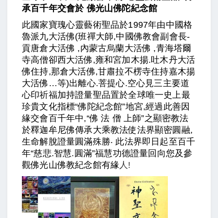
承百千年交會於 佛光山佛陀紀念館
此國家寶瑰心靈藝術聖品於1997年由中國格
魯派九大活佛(班禪大師,中國佛教會副會長-
貢唐倉大活佛 ,內蒙古烏蘭大活佛 ,青海塔爾
寺高僧卻西大活佛,雍和宮加木揚.吐木丹大活
佛住持,那倉大活佛,甘肅拉不楞寺住持嘉木揚
大活佛…等)出離心.菩提心.空心見三主要道
心印祈福加持證量聖品置於全球唯一史上最
珍貴文化指標“佛陀紀念館”地宮,經過此善因
緣交會百千年中,“佛 法 僧 上師”之顯密教法
於釋迦牟尼佛傳承大乘教法使法界顯密圓融,
生命解脫證量圓滿殊勝‧ 此法界即日起至百千
年“慈悲.智慧.圓滿”福慧功德證量回向您及參
觀佛光山佛教紀念館有緣
人!