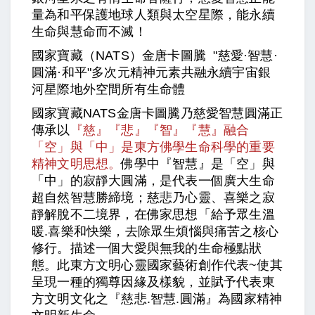
量為和平保護地球人類與太空星際，能永續
生命與慧命而不滅！
國家寶藏（NATS）金唐卡圖騰 "慈愛·智慧·
圓滿·和平"多次元精神元素共融永續宇宙銀
河星際地外空間所有生命體
國家寶藏NATS金唐卡圖騰乃慈愛智慧圓滿正
傳承以
『慈』『悲』『智』『慧』融合
「空」與「中」是東方佛學生命科學的重要
精神文明思想。
佛學中『智慧』是「空」與
「中」的寂靜大圓滿，是代表一個廣大生命
超自然智慧勝締境；慈悲乃心靈、喜樂之寂
靜解脫不二境界，在佛家思想「給予眾生溫
暖.喜樂和快樂，去除眾生煩惱與痛苦之核心
修行。描述一個大愛與無我的生命極點狀
態。此東方文明心靈國家藝術創作代表~使其
呈現一種的獨尊因緣及樣貌，並賦予代表東
方文明文化之『慈悲.智慧.圓滿』為國家精神