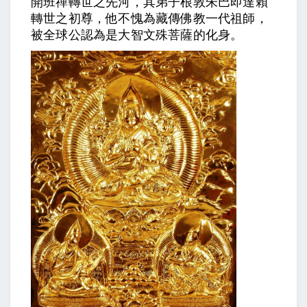
開班禪轉世之先河，其弟子根敦朱巴即達賴
轉世之初尊，他不愧為藏傳佛教一代祖師，
被全球公認為是大智文殊菩薩的化身。