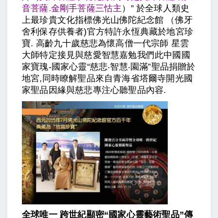
音菩薩.金剛手菩薩三怙主
）” 於全球人類史
上最珍貴文化指標佛光山佛陀紀念館 （佛牙
舍利保存供養者)官方特許永恆典藏於地宮珍
寶. 高齡九十歲慈悲為懷高僧一代宗師 星雲
大師特定接見與慈愛智慧嘉勉我們此中國國
家寶瑰-國家心靈“慈悲‧智慧‧園滿”聖品捐贈於
地宮,同時瞭解聖品來自青海省塔爾寺開光國
家聖品因緣與慈悲專注心聽聖品內容.
全球唯一 跨世紀顯密“國家心靈藝術聖品”傳