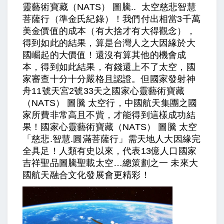
靈藝術寶藏（NATS） 圖騰.. 太空慈悲智慧
菩薩行（準金氏紀錄）！我們付出相當3千萬
美金價值的成本（有大捨才有大得觀念），
得到如此的結果，算是台灣人之大因緣於大
國崛起的大價值！還沒有算其他的機會成
本，得到如此結果，有錢還上不了太空，國
家審查十分十分嚴格且認證。但國家發射神
舟11號天宮2號33天之國家心靈藝術寶藏
（NATS） 圖騰 太空行，中國航天集團之國
家所費非常高且不貲，才能得到這樣成功結
果！國家心靈藝術寶藏（NATS） 圖騰 太空
「慈悲.智慧.圓滿菩薩行」需天地人大因緣完
全具足！人類有史以來，代表13億人口國家
吉祥聖品圖騰聖載太空…總策劃之一 未來大
國航天融合文化發展會更精彩！