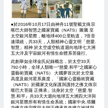
●於2016年10月17日由神舟11號聖載文殊宗
喀巴大師智慧之國家寶藏（NATS）圖騰 至
太空銀河星際，離地球400公里軌道，7倍音
速環繞，共33天，人類精神心靈文明「慈愛.
智慧」精神 於太空虛空軌道迴向地球七大洲
五大洋及宇宙銀河有情生命體系菩薩行。
此創舉如全球金氏紀錄概念，於太空33天
792小時，全球人類唯一"慈愛.和平"之國家心
靈藝術寶藏（NATS） 大國夢首次於太空最
高度及銀河星系廣度，「國家心靈藝術寶藏
（NATS）於國家文化保護與護持之佛文殊宗
喀巴大菩薩 正傳承」法身於太空『慈愛.智
慧.和平』共33天大迴向地球五大洲四大洋與
銀河星際所有有情生命系統；國家中央.塔爾
寺佛文殊宗喀巴大師正傳承首先建立地球與