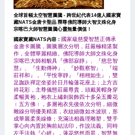
全球首幅太空智慧圖騰 - 跨世紀代表14億人國家寶
藏NATS金唐卡聖品 釋尊佛陀導師大智文殊化身
宗喀巴大師智慧圖騰心靈無量價值！
國家級慈愛智慧正傳承
國家寶藏NATS內容：
金唐卡圖騰，圖騰層次分明，莊嚴極精湛製
作，全體華麗精緻。佛陀導師大師文殊化身
宗喀巴大師相貌具『佛部寂靜』、『慈悲智
慧』、『生動傳神』、『妙觀察智』、『端
莊祥和』，『平悅寧靜』『栩栩如生』，雙
足跏趺禪定坐姿於日月輪蓮花座上；上方吉
祥花彩，主尊儀態莊嚴尊貴，頭戴黃帽身穿
柔暢黃袍，袍衣上繡刺裝飾四十多朵五瓣花
﹝五方佛﹞，多層袍衣先後依次分明，細微
雕線分明優美精湛，衣紋細微如水波狀，形
成華麗柔美線條；充滿法相義理雕塑，雙手
掌心向內置於胸前結法印，作說法義。同時
左手法執『心經』，蓮花悠然而昇，智慧無