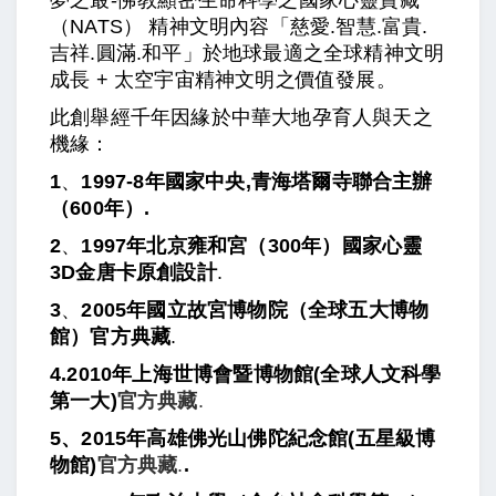
夢之最-佛教顯密生命科學之國家心靈寶藏
（NATS） 精神文明內容「慈愛.智慧.富貴.
吉祥.圓滿.和平」於地球最適之全球精神文明
成長 + 太空宇宙精神文明之價值發展。
此創舉經千年因緣於中華大地孕育人與天之
機緣：
1
、
1997-8年國家中央,青海塔爾寺聯合主辦
（600年）.
2
、
1997年北京雍和宮（300年）國家心靈
3D金唐卡原創設計
.
3
、
2005年國立故宮博物院（全球五大博物
館）官方典藏
.
4.2010年上海世博會暨博物館(全球人文科學
第一大)
官方典藏
.
5、2015年高雄佛光山佛陀紀念館(五星級博
物館)
官方典藏
.
.