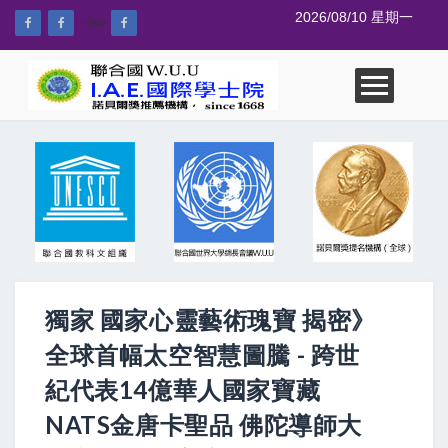
2026/08/10 星期一
--%>
獨家 國家心靈藝術瑰寶 揭密》
全球首幅太空智慧圖騰 - 跨世
紀代表14億華人國家寶藏
NATS金唐卡聖品 佛陀導師大