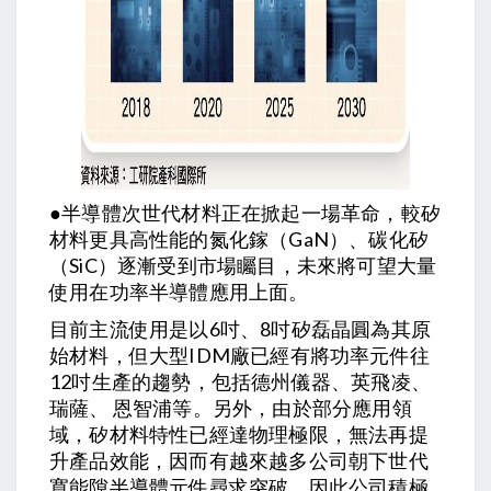
●半導體次世代材料正在掀起一場革命，較矽
材料更具高性能的氮化鎵（GaN）、碳化矽
（SiC）逐漸受到市場矚目，未來將可望大量
使用在功率半導體應用上面。
目前主流使用是以6吋、8吋矽磊晶圓為其原
始材料，但大型IDM廠已經有將功率元件往
12吋生產的趨勢，包括德州儀器、英飛凌、
瑞薩、 恩智浦等。另外，由於部分應用領
域，矽材料特性已經達物理極限，無法再提
升產品效能，因而有越來越多公司朝下世代
寬能隙半導體元件尋求突破，因此公司積極