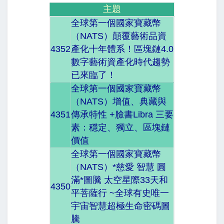
主題
全球第一個國家寶藏幣
（NATS）顛覆藝術品資
4352
產化十年體系！區塊鏈4.0
數字藝術資產化時代趨勢
已來臨了！
全球第一個國家寶藏幣
（NATS）增值、典藏與
4351
傳承特性 +臉書Libra 三要
素：穩定、獨立、區塊鏈
價值
全球第一個國家寶藏幣
（NATS）*慈愛 智慧 圓
滿*圖騰 太空星際33天和
4350
平菩薩行 ~全球有史唯一
宇宙智慧超極生命密碼圖
騰