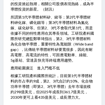
的投資掀起熱潮，相關公司股價表現熱絡，成為半
導體投資的新星。（財訊）
所謂第1代半導體材料矽、鍺等；第2代半導體材
料砷化鎵、磷化銦等；第3代半導體材料為氮化
鎵、碳化矽等。但第2、3代不會取代第1代，而是
依據不同的特性應用在其專長領域。工研院產科國
際所研究總監鄭華琦指出，第2、3代半導體材料
為化合物半導體，重要特性為寬能隙（Wide band
gap），比傳統半導體材料矽要寬很多，因此有耐
高電壓、高電流的特性，可因應電動車、綠能、
5g基站、雷達及快充等終端應用趨勢。
應用範圍廣泛 進入門檻不低
根據工研院產科國際所統計，目前第1代半導體材
料的市占率約9成，第2、3代合計約10%。化合物
功率半導體（即第2、3代半導體）去年市場規模
約298億美元，但2025年成長到361.7億美元，
2030年更可上看435億美元，成長潛力大。