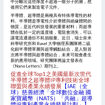
中分離出這些厚度不超過一個分子的層，然
後用它們來製造電子元件。
半導體、超導體是兩種具有特殊導電性的材
料。半導體是導電性介於導體與絕緣體間的
物質，是近代科技發展的重要材料；而超導
體在低於一定的溫度後，電阻會消失，可以
讓電流通過但不耗損能量。近日，瑞士奈米
科學研究所和 Basel 大學物理系團隊將二硫
化鉬半導體單層與超導觸點結合，是人類首
次將半導體與超導體結合，未來可能會產生
新的應用領域。研究團隊將論文發表在
《Nano Letters》期刊上。
促進全球Top1之美國最新次世代
半導體之超導體IP專利技術全球
聯盟與產業永續發展
【IAE（全
球）慈善經濟「全球數位金融 國
家寶藏幣（NATS）「共融」超導
體IP專利產業永續發展計劃」】