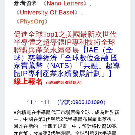
參考資料 《
Nano Letters
》、
《
University Of Basel
》、
《
PhysOrg
》
促進全球Top1之美國最新次世代
半導體之超導體IP專利技術全球
聯盟與產業永續發展
【IAE（全
球）慈善經濟「全球數位金融 國
家寶藏幣（NATS）「共融」超導
體IP專利產業永續發展計劃」】
線上報名
（↑詳細內容 敬請點入）
↑↑↑
↑↑↑
（諮詢:0906101090）
●台積電在半導體代工市場席捲全球，成為世界霸
主，中國在第1代與第2代半導體布局嚴重落後，
因此在新的「十四五規畫」中，預計將投資10兆
元台幣，發展第3代半導體。全球對第3代半導體