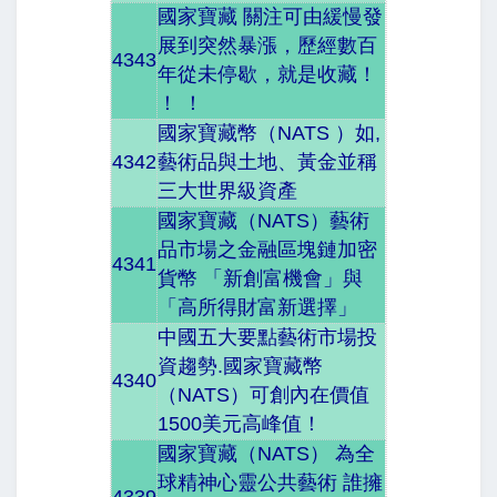
國家寶藏 關注可由緩慢發
展到突然暴漲，歷經數百
4343
年從未停歇，就是收藏！
！ ！
國家寶藏幣（NATS ）如,
4342
藝術品與土地、黃金並稱
三大世界級資產
國家寶藏（NATS）藝術
品市場之金融區塊鏈加密
4341
貨幣 「新創富機會」與
「高所得財富新選擇」
中國五大要點藝術市場投
資趨勢.國家寶藏幣
4340
（NATS）可創內在價值
1500美元高峰值！
國家寶藏（NATS） 為全
球精神心靈公共藝術 誰擁
4339