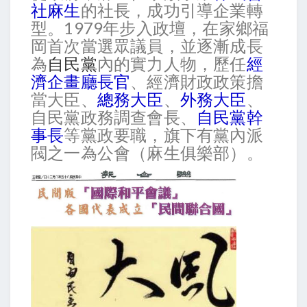
社麻生
的社長，成功引導企業轉
型。1979年步入政壇，在家鄉福
岡首次當選眾議員，並逐漸成長
為
自民黨
內的實力人物，歷任
經
濟企畫廳長官
、經濟財政政策擔
當大臣、
總務大臣
、
外務大臣
、
自民黨政務調查會長、
自民黨幹
事長
等黨政要職，旗下有黨內派
閥之一為公會（麻生俱樂部）。