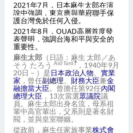
2021年7月，日本麻生太郎在演
說中強調，東京應與華府聯手保
護台灣免於任何入侵。
2021年8月，
QUAD高層首度發
表聲明，強調台海和平與安全的
重要性。
麻生太郎
（日語：麻生 太郎／あ
As
ō
Tar
ō
?
そう たろう
，1940年9月
20日－）是
日本
政治人物
、
實業
家
，曾任
副總理
、
財務大臣
兼
金
融擔當大臣
。曾擔任第92任
內閣
總理大臣
，13次當選
眾議院
議
員。麻生太郎出身名流，母系祖
輩中高官輩出，父系則是著名財
閥，並與皇室聯姻。
從政前，麻生任家族事業
株式會