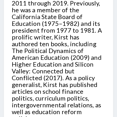
2011 through 2019. Previously,
he was a member of the
California State Board of
Education (1975–1982) and its
president from 1977 to 1981. A
prolific writer, Kirst has
authored ten books, including
The Political Dynamics of
American Education (2009) and
Higher Education and Silicon
Valley: Connected but
Conflicted (2017). As a policy
generalist, Kirst has published
articles on school finance
politics, curriculum politics,
intergovernmental relations, as
well as education reform