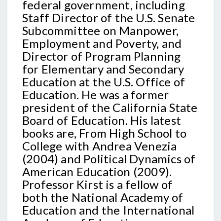
federal government, including
Staff Director of the U.S. Senate
Subcommittee on Manpower,
Employment and Poverty, and
Director of Program Planning
for Elementary and Secondary
Education at the U.S. Office of
Education. He was a former
president of the California State
Board of Education. His latest
books are, From High School to
College with Andrea Venezia
(2004) and Political Dynamics of
American Education (2009).
Professor Kirst is a fellow of
both the National Academy of
Education and the International