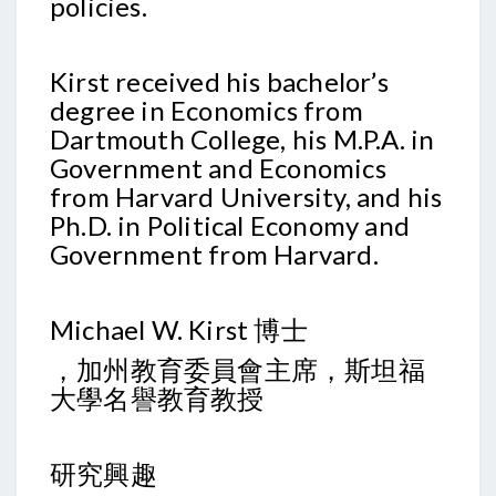
policies.
Kirst received his bachelor’s
degree in Economics from
Dartmouth College, his M.P.A. in
Government and Economics
from Harvard University, and his
Ph.D. in Political Economy and
Government from Harvard.
Michael W. Kirst 博士
，加州教育委員會主席，斯坦福
大學名譽教育教授
研究興趣