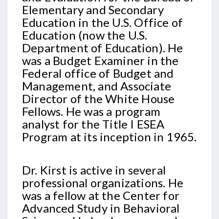
Elementary and Secondary
Education in the U.S. Office of
Education (now the U.S.
Department of Education). He
was a Budget Examiner in the
Federal office of Budget and
Management, and Associate
Director of the White House
Fellows. He was a program
analyst for the Title I ESEA
Program at its inception in 1965.
Dr. Kirst is active in several
professional organizations. He
was a fellow at the Center for
Advanced Study in Behavioral