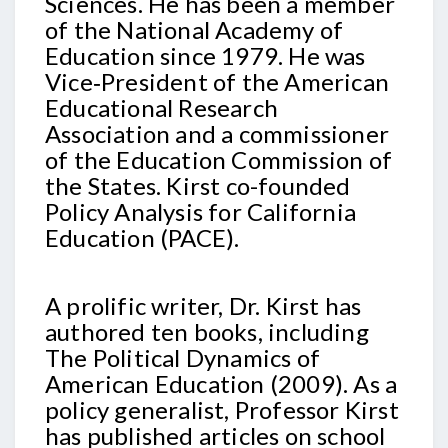
Sciences. He has been a member
of the National Academy of
Education since 1979. He was
Vice‑President of the American
Educational Research
Association and a commissioner
of the Education Commission of
the States. Kirst co-founded
Policy Analysis for California
Education (PACE).
A prolific writer, Dr. Kirst has
authored ten books, including
The Political Dynamics of
American Education (2009). As a
policy generalist, Professor Kirst
has published articles on school