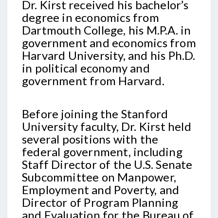
Dr. Kirst received his bachelor’s
degree in economics from
Dartmouth College, his M.P.A. in
government and economics from
Harvard University, and his Ph.D.
in political economy and
government from Harvard.
Before joining the Stanford
University faculty, Dr. Kirst held
several positions with the
federal government, including
Staff Director of the U.S. Senate
Subcommittee on Manpower,
Employment and Poverty, and
Director of Program Planning
and Evaluation for the Bureau of