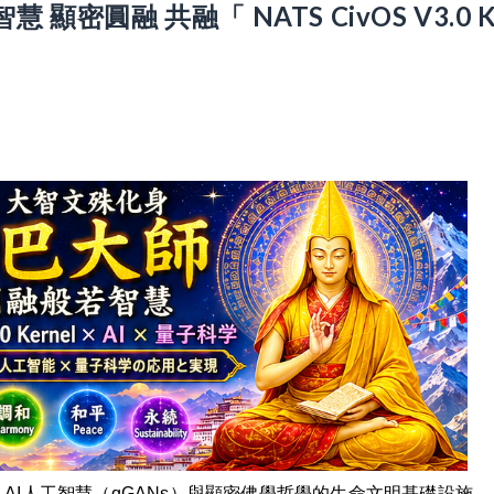
顯密圓融 共融「 NATS CivOS V3.0 K
合量子科學、AI人工智慧（qGANs）與顯密佛學哲學的生命文明基礎設施
。