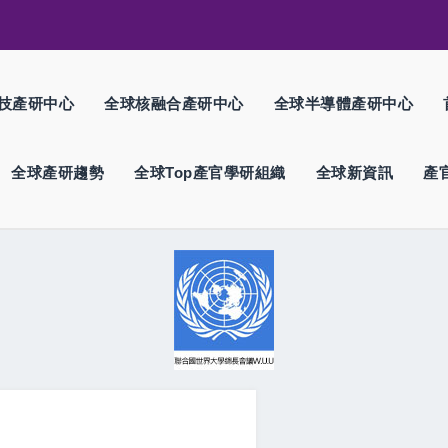
技產研中心
全球核融合產研中心
全球半導體產研中心
全球產研趨勢
全球Top產官學研組織
全球新資訊
產