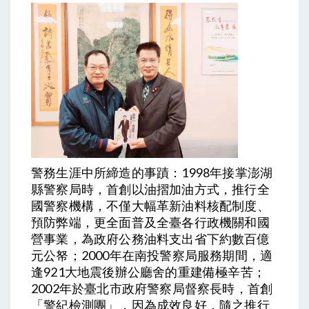
警務生涯中所締造的事蹟：1998年接掌澎湖
縣警察局時，首創以油摺加油方式，推行全
國警察機構，不僅大幅革新油料核配制度、
預防弊端，更全面普及全臺各行政機關和國
營事業，為政府公務油料支出省下約數百億
元公帑；2000年在南投警察局服務期間，適
逢921大地震後辦公廳舍的重建備極辛苦；
2002年於臺北市政府警察局督察長時，首創
「警紀檢測團」，因為成效良好，隨之推行