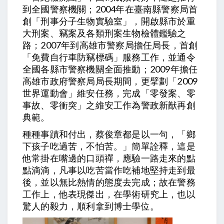
到全國警察機關；2004年在臺南縣警察局首
創「刑事分子生物實驗室」，開啟縣市於重
大刑案、竊案及各類刑案生物檢體鑑驗之
路；2007年到高雄市警察局擔任局長，首創
「免費自行車防竊標碼」服務工作，並通令
全國各縣市警察機關全面推動；2009年擔任
高雄市政府警察局局長期間，更擘劃「2009
世界運動會」維安任務，完成「零發案、零
事故、零衝突」之維安工作為警政新猷再創
典範。
種種事蹟和付出，蔡俊章都是以一句，「鄉
下孩子吃過苦，不怕苦。」簡單詮釋，這是
他常掛在嘴邊的口頭禪，應驗一路走來的點
點滴滴，凡事以吃苦當作吃補地堅持走到最
後，並以無比熱情的態度去完成；故在警務
工作上，他表現傑出，在學術研究上，也以
驚人的毅力，順利拿到博士學位。