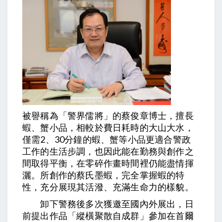
被譽稱為「警界儒將」的蔡俊章博士，擅長
蝦、蟹小品，相較於費日耗時的大山大水，
僅需2、30分鐘的蝦、蟹等小品更適合警政
工作的生活步調，也因此能在勤務與創作之
間取得平衡，在零碎作畫時間裡仍能盡情揮
灑。所創作的蔡氏墨蝦，完全掌握蝦的特
性，充分展現其活潑、充滿生命力的樣貌。
卸下警務後多次獲邀至國內外展出，日
前提出作品「縱橫聚散自成群」參加在首爾