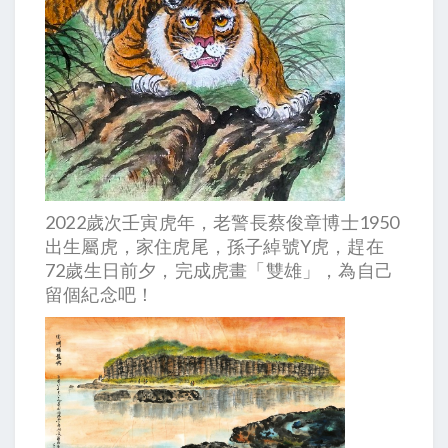
2022歲次壬寅虎年，老警長蔡俊章博士1950
出生屬虎，家住虎尾，孫子綽號Y虎，趕在
72歲生日前夕，完成虎畫「雙雄」，為自己
留個紀念吧！