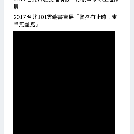
展」
2017 台北101雲端書畫展「警務有止時．畫
筆無盡處」