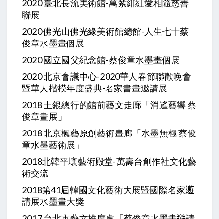
2020 臺北長流美術館-萬紫緋紅愛相隨慈善
聯展
2020 佛光山佛光緣美術館總館-人生七十蔡
俊章水墨畫個展
2020 國立國父紀念館-蔡俊章水墨畫個展
2020 北京會議中心-2020華人春節聯歡晚會
暨華人楷模年度盛典-名家書畫邀請展
2018 土銀總行的館前藝文走廊「消遙藝響 蔡
俊章畫展」
2018 北京楓藝原創藝術畫廊「水墨無極 蔡俊
章水墨藝術展」
2018北韓平壤藝術殿堂-萬壽台創作社文化藝
術交流
2018第41屆韓國文化藝術大展暨國際名家𨘋
請展水墨畫大獎
2017 台北市藝文推廣處「蔡俊章水墨畫𨘋請