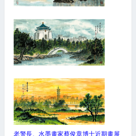
老警長、水墨畫家蔡俊章博士近期畫展