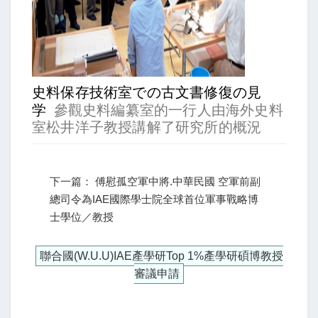
史料保存技術室での古文書修復の見
学
參觀史料編纂室的一行人由海外史料
室松井洋子教授講解了研究所的概況
下一篇： 傅慰孤空軍中將.中華民國 空軍前副
總司令為IAE國際學士院全球首位軍事戰略博
士學位／教授
聯合國(W.U.U)IAE產學研Top 1%產學研碩博教授
審議申請