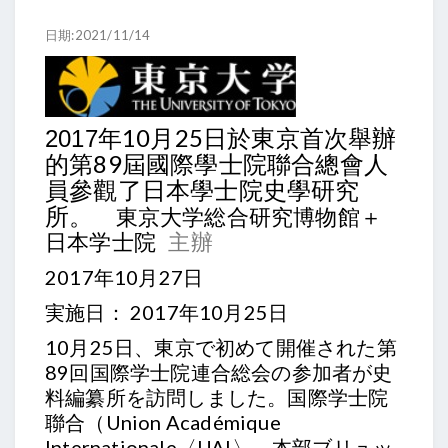
日期:2021/11/14
10月25日於東京首次舉辦
2017年
的第89屆國際學士院聯合總會人
員參觀了日本學士院史學研究
所。
東京大学総合研究博物館＋
日本学士院
主辦
2017年10月27日
実施日： 2017年10月25日
10月25日、東京で初めて開催された第
89回国際学士院連合総会の参加者が史
料編纂所を訪問しました。国際学士院
聯合（Union Académique
Internationale〈UAI〉、本部ブリュッ