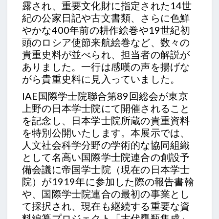
露され、重要文化財に指定された14世
紀の公家日記や古文書類、さらに色鮮
やかな400年前の耕作絵巻や19世紀初
頭のロシア使節来航絵巻など、数々の
貴重史料が並べられ、担当者の解説が
ありました。一行は感嘆の声を揚げな
がら貴重史料に見入っていました。
IAE国際学士院聯合第89回総会が東京
上野の日本学士院にて開催されること
を記念し、日本学士院所蔵の貴重資料
を特別公開いたします。本展示では、
人文社会科学分野の学術的な協同組織
として名高い国際学士院連合の創設予
備会議に帝国学士院（現在の日本学士
院）が1919年に参加した際の報告書翰
や、国際学士院連合の最初の事業とし
て採択され、現在も継続する重要な資
料編纂プロジェクト「古代甕瓶集成」