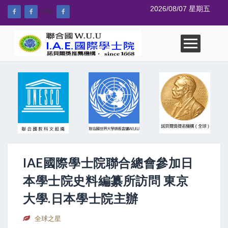
2026/08/07 星期五
--%>
IAE國際學士院聯合總會參加日
本學士院史料編纂所訪問 東京
大學.日本學士院主辦
全球之星