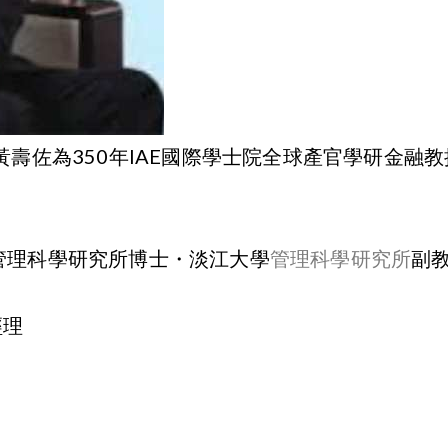
壽佐為350年IAE國際學士院全球產官學研金融教
管理科學研究所博士
・淡江大學
副
管理科學研究所
經理