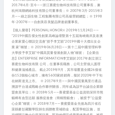
2017年6月-至今——浙江賽蜜生物科技有限公司董事長，兼
杭州鴻聯網絡科技有限公司董事長；※ 2007年3月-2015年3
月——綠之韻生物 工程集團有限公司高級營銷總監；※ 1998
年-2007年——自創美容美髮品牌連鎖董事長。
【個人榮譽】PERSONAL HONOR※ 2019年11月24日——
“2019中國百傑女性創業高峰論壇暨第十五屆海峽兩岸及港澳
企業家愛心聯誼交流會”授予李艾穎“2019中國十大傑出女企
業 家”稱號；※ 2019年06月28日——第十二屆中國管理科學
大學授予李艾穎“中國高質量發展創新人物”稱號；【企業信
息】ENTERPRISE INFORMATION李艾穎於2017年創立浙江
賽蜜生物科技有限 公司，任董事長職務，公司主營個人護理
和健康滋補產品。 截止2019年9月，其市場覆蓋全國26個省
份152個核心城市，擁有5600家經銷商，擬於2020年中下旬
在納斯達克上市。 ※ 2017年9月——與中國質量萬里行產品
溯源平台達成戰略合作夥伴關係，同年成為該平台誠信企業聯
盟會員單位；※ 2018年5月——賽蜜愛基金公益資助深圳市熊
貓稀有血型志願 服務促進會（簡稱熊貓會），被授予“公益愛
心企業”稱號；※ 2018年7月——賽蜜愛基金先後為四川省石
渠縣麥彭藏醫學院師生捐贈教育補助金，配置學校設施， 並
持續關注數十位貧困兒童，幫助他們完成學業健康成長，被授