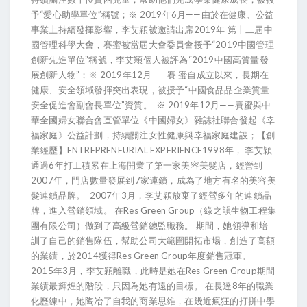
予“愛心助學單位”稱號；※ 2019年6月——由於在健康、公益
事業上持續發揮影響，李艾穎被邀請出席2019年 第十二屆中
國管理科學大會，賽蜜被當屆大會委員會授予“2019中國管理
創新先進單位”稱號，李艾穎個人被評為“2019中國高質量發
展創新人物”；※ 2019年12月——賽 蜜自成立以來，長期在
健康、安全領域發揮突出表現，被授予“中國食品品企業質量
安全促進會副會長單位”資質。 ※ 2019年12月——賽蜜與中
華全國婦女聯合會直管單位《中國婦女》雜誌社聯合發起《幸
福家庭》公益計劃，持續關注女性健康與幸福家庭建設；【創
業經歷】ENTREPRENEURIAL EXPERIENCE1998年， 李艾穎
通過6年打工積累在上海開業了第一家美容美髮店，經營到
2007年，門店數量發展到7家連鎖，成為了地方有名的美容美
髮連鎖品牌。 2007年3月，李艾穎放棄了經營多年的連鎖品
牌，進入營銷領域。 在Res Green Group（綠之韻生物工程集
團有限公司）做到了高級營銷總監職務。 期間，她領導和培
訓了自己的銷售隊伍，幫助公司大範圍開拓市場，創造了高額
的業績，於2014獲得Res Green Group年度銷售冠軍。
2015年3月，李艾穎離職，此時是她在Res Green Group期間
業績最輝煌的階段，只因為她有遠的目標。 在長達8年的職業
化歷練中，她陶冶了自我的商業思維，在幾近瘋狂的打拼中學