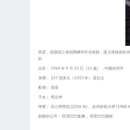
馬雲，祖籍浙江省紹興嵊州市谷來鎮，後父母移居杭
科
1964
9
10
51
出生：
年
月
日（
歲），中國杭州市
237
2015
身價：
億美元（
年）
富比士
配偶：
張瑛
子女：
馬元坤
(2006
)
(1988
學歷：
長江商學院
年
，
杭州師範大學
創辦的公司：
阿里巴巴集團，
阿里巴巴網絡