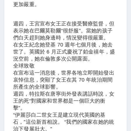
更加嚴重。
週四，王宮宣布女王正在接受醫療監督，但
表示她在巴爾莫勒爾“很舒服”。當她的孩子
們白天趕到她身邊時，情況變得很嚴重。
在女王紀念她登基 70 週年七個月後，她去
世了。英國於 6 月正式慶祝了鉑金禧年，盛
況空前，她在倫敦多次公開露面。
全球致敬
在宣布這一消息後，世界各地立即開始發出
哀悼信息，突顯了女王在其 70 年統治期間
所產生的全球影響。
週四，特拉斯在唐寧街外發表講話時說，女
王的死“對國家和世界都是一個巨大的衝
擊”。
“伊麗莎白二世女王是建立現代英國的基
石，”這位新首相說。 “我們的國家在她的統
治下發展壯大。”