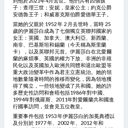
到他於2021年4月去世。他們共有四個孩
子：查理三世；安妮，皇家公主；約克公爵
安德魯王子；和威塞克斯伯爵愛德華王子。
當她的父親於 1952 年 2 月去世時，當時 25
歲的伊麗莎白成為了七個獨立英聯邦國家的
女王：英國、加拿大、澳大利亞、新西蘭、
南非、巴基斯坦和錫蘭（今天稱為斯里蘭
卡），以及英聯邦元首。伊麗莎白在北愛爾
蘭的麻煩事、英國的權力下放、非洲的非殖
民化以及英國加入歐洲共同體和退出歐盟等
重大政治變革中作為君主立憲統治。她的領
地數量隨著時間的推移而變化，因為領地獲
得了獨立，一些領地變成了共和國。她的許
多歷史性訪問和會晤包括1986年對中國、
1994年對俄羅斯、2011年對愛爾蘭共和國進
行國事訪問，並會見五位教皇。
重要事件包括 1953 年伊麗莎白的加冕典禮以
及分別於 1977 年、2002 年、2012 年和