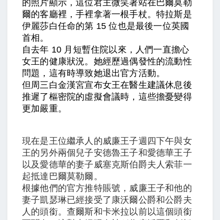
的照片顯示，這位君主微笑著站在巴爾莫勒
爾的客廳裡，手裡拿著一根手杖。特拉斯是
伊麗莎白任命的第 15 位也是最後一位英國
首相。
自去年 10 月短暫住院以來，人們一直擔心
女王的健康狀況。她經歷過偶發性的流動性
問題，這有時導致她退出官方活動。
但周三白金漢宮宣布女王在醫生建議休息後
推遲了樞密院的虛擬會議時，這些擔憂變得
更加嚴重。
現在是王位繼承人的威廉王子週四下午與女
王的另外兩個兒子安德魯王子和愛德華王子
以及愛德華的妻子威塞克斯伯爵夫人索菲一
起抵達巴爾莫勒爾。
根據他們的官方推特賬號，威廉王子和他的
妻子凱瑟琳已經接受了康沃爾公爵和公爵夫
人的頭銜。查爾斯和卡米拉以前以這個頭銜