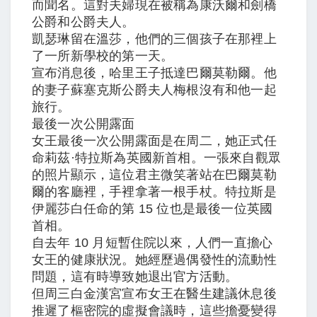
而聞名。這對夫婦現在被稱為康沃爾和劍橋
公爵和公爵夫人。
凱瑟琳留在溫莎，他們的三個孩子在那裡上
了一所新學校的第一天。
宣布消息後，哈里王子抵達巴爾莫勒爾。他
的妻子蘇塞克斯公爵夫人梅根沒有和他一起
旅行。
最後一次公開露面
女王最後一次公開露面是在周二，她正式任
命莉茲·特拉斯為英國新首相。一張來自觀眾
的照片顯示，這位君主微笑著站在巴爾莫勒
爾的客廳裡，手裡拿著一根手杖。特拉斯是
伊麗莎白任命的第 15 位也是最後一位英國
首相。
自去年 10 月短暫住院以來，人們一直擔心
女王的健康狀況。她經歷過偶發性的流動性
問題，這有時導致她退出官方活動。
但周三白金漢宮宣布女王在醫生建議休息後
推遲了樞密院的虛擬會議時，這些擔憂變得