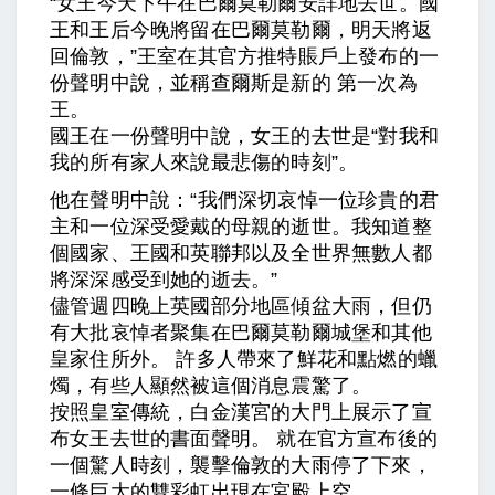
“女王今天下午在巴爾莫勒爾安詳地去世。國
王和王后今晚將留在巴爾莫勒爾，明天將返
回倫敦，”王室在其官方推特賬戶上發布的一
份聲明中說，並稱查爾斯是新的 第一次為
王。
國王在一份聲明中說，女王的去世是“對我和
我的所有家人來說最悲傷的時刻”。
他在聲明中說：“我們深切哀悼一位珍貴的君
主和一位深受愛戴的母親的逝世。我知道整
個國家、王國和英聯邦以及全世界無數人都
將深深感受到她的逝去。”
儘管週四晚上英國部分地區傾盆大雨，但仍
有大批哀悼者聚集在巴爾莫勒爾城堡和其他
皇家住所外。 許多人帶來了鮮花和點燃的蠟
燭，有些人顯然被這個消息震驚了。
按照皇室傳統，白金漢宮的大門上展示了宣
布女王去世的書面聲明。 就在官方宣布後的
一個驚人時刻，襲擊倫敦的大雨停了下來，
一條巨大的雙彩虹出現在宮殿上空。