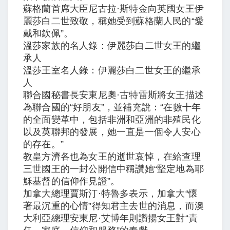
蘇格蘭首席大臣尼古拉·斯特金向英國女王伊
麗莎白二世致敬，稱她受到蘇格蘭人民的“愛
戴和欽佩”。
溫莎家族的名人錄：伊麗莎白二世女王的繼
承人
溫莎王室名人錄：伊麗莎白二世女王的繼承
人
聯合國秘書長安東尼奧·古特雷斯將女王描述
為聯合國的“好朋友”，並補充說：“在數十年
的全面變革中，包括非洲和亞洲的非殖民化
以及英聯邦的發展，她一直是一個令人安心
的存在。”
教皇方濟各也為女王的逝世哀悼，在給查理
三世國王的一封公開信中稱讚她“堅定地為耶
穌基督的信仰作見證”。
加拿大總理賈斯汀·特魯多表示，加拿大“懷
著最沉重的心情”得知君主去世的消息，而澳
大利亞總理安東尼·艾博年則讚揚女王對“責