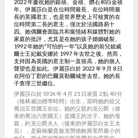
2022 年慶祝她的銀禧、金禧、鑽石和白金禧
年。伊麗莎白是在位時間最長、在位時間最
長的英國君主，也是世界歷史上可核實的在
位時間第二長的君主，僅次於法國路易十
四。她偶爾會面臨共和黨情緒和媒體對她的
家庭的批評，尤其是在她的孩子婚姻破裂、
1992 年她的“可怕的一年”以及她的前兒媳威
爾士王妃戴安娜於 1997 年去世之後。然而，
支持因為英國的君主制一直很高，她的個人
聲望也是如此。伊麗莎白於 2022 年 9 月 8 日
在阿伯丁郡的巴爾莫勒爾城堡去世。她的長
子查理三世繼位。
伊麗莎白於 1926 年 4 月 21 日凌晨 2 點 40 分
（格林威治標準時間）出生，當時她的祖父
喬治五世國王在位。她的父親約克公爵（後
來的喬治六世國王）是國王的次子。她的母
親，約克公爵夫人（後來的伊麗莎白女王太
后），是蘇格蘭貴族克勞德鮑斯里昂最小的