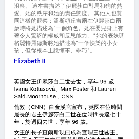
沮喪。 這本書描述了伊麗莎白對馬和狗的熱
愛、她的秩序和她的責任態度。 其他人也贊
同這樣的觀察：溫斯頓丘吉爾在伊麗莎白兩
歲時將她描述為“一個角色。她在嬰兒身上有
著令人驚訝的權威和反思能力。” 她的表妹瑪
格麗特羅德斯將她描述為“一個快樂的小女
孩，但從根本上說懂事、乖巧”。
Elizabeth II
英國女王伊麗莎白二世去世，享年 96 歲
Ivana Kottasová、Max Foster 和 Lauren
Said-Moorhouse，CNN
倫敦（CNN）白金漢宮宣布，英國在位時間
最長的君主伊麗莎白二世在位時間長達七十
年，於週四去世，享年 96 歲。
女王的長子查爾斯現已成為查理三世國王。