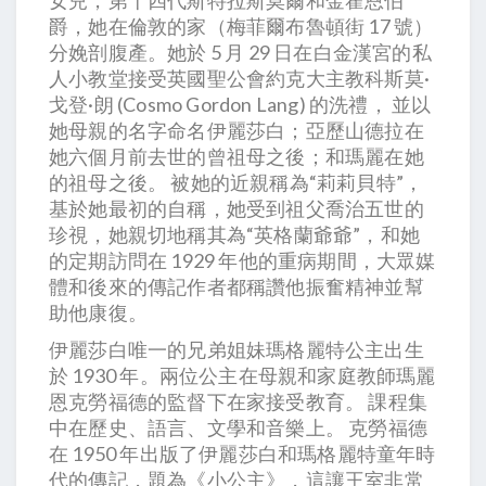
女兒，第十四代斯特拉斯莫爾和金霍恩伯
爵，她在倫敦的家（梅菲爾布魯頓街 17 號）
分娩剖腹產。她於 5 月 29 日在白金漢宮的私
人小教堂接受英國聖公會約克大主教科斯莫·
戈登·朗 (Cosmo Gordon Lang) 的洗禮， 並以
她母親的名字命名伊麗莎白；亞歷山德拉在
她六個月前去世的曾祖母之後；和瑪麗在她
的祖母之後。 被她的近親稱為“莉莉貝特”，
基於她最初的自稱，她受到祖父喬治五世的
珍視，她親切地稱其為“英格蘭爺爺”，和她
的定期訪問在 1929 年他的重病期間，大眾媒
體和後來的傳記作者都稱讚他振奮精神並幫
助他康復。
伊麗莎白唯一的兄弟姐妹瑪格麗特公主出生
於 1930 年。兩位公主在母親和家庭教師瑪麗
恩克勞福德的監督下在家接受教育。 課程集
中在歷史、語言、文學和音樂上。 克勞福德
在 1950 年出版了伊麗莎白和瑪格麗特童年時
代的傳記，題為《小公主》，這讓王室非常