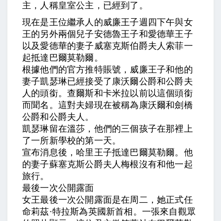
主，人稱皇室公主，已經到了。
現在是王位繼承人的威廉王子週四下午與女
王的另外兩個兒子安德魯王子和愛德華王子
以及愛德華的妻子威塞克斯伯爵夫人索菲一
起抵達巴爾莫勒爾。
根據他們的官方推特賬號，威廉王子和他的
妻子凱瑟琳已經接受了康沃爾公爵和公爵夫
人的頭銜。查爾斯和卡米拉以前以這個頭銜
而聞名。這對夫婦現在被稱為康沃爾和劍橋
公爵和公爵夫人。
凱瑟琳留在溫莎，他們的三個孩子在那裡上
了一所新學校的第一天。
宣布消息後，哈里王子抵達巴爾莫勒爾。他
的妻子蘇塞克斯公爵夫人梅根沒有和他一起
旅行。
最後一次公開露面
女王最後一次公開露面是在周二，她正式任
命莉茲·特拉斯為英國新首相。一張來自觀眾