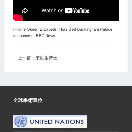
IFrame Queen Elizabeth II has died Buckingham Palace
announces - BBC News
上一篇：宋維生博士
全球學術單位