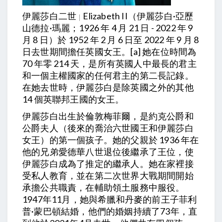
伊麗莎白二世
Elizabeth II
（伊麗莎白·亞歷
｜
山德拉·瑪麗；1926 年 4 月 21 日 - 2022 年 9
月 8 日）於 1952 年 2 月 6 日至 2022 年 9 月 8
日去世期間擔任英國女王。[a] 她在位時間為
70 年零 214 天，是所有英國人中最長的君主
和一個主權國家的任何君主的第二長記錄。
在她去世時，伊麗莎白是除英國之外的其他
14 個英聯邦王國的女王。
伊麗莎白出生於倫敦梅菲爾，是約克公爵和
公爵夫人（後來的喬治六世國王和伊麗莎白
女王）的第一個孩子。她的父親於 1936 年在
他的兄弟愛德華八世退位後繼承了王位，使
伊麗莎白成為了推定的繼承人。她在家裡接
受私人教育，並在第二次世界大戰期間開始
承擔公共職責，在輔助領土服務中服役。
1947年11月，她與希臘和丹麥的前王子菲利
普·蒙巴頓結婚，他們的婚姻持續了73年，直