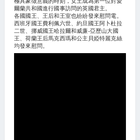
極具象徵意義的時刻，女王成為第一位對愛
爾蘭共和國進行國事訪問的英國君主。
各國國王、王后和王室也紛紛發來慰問電。
西班牙國王費利佩六世、約旦國王阿卜杜拉
二世、挪威國王哈拉爾和威廉-亞歷山大國
王、荷蘭王后馬克西瑪和公主貝婭特麗克絲
均發來慰問。