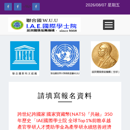
2026/08/07 星期五
--%>
請填寫報名資料
跨世紀跨國家 國家寶藏幣(NATS)『共融』350
年歷史「IAE國際學士院 全球Top1%前瞻卓越
產官學研人才獎助學金為產學研永續慈善經濟