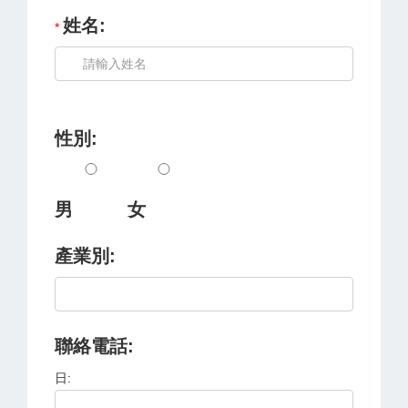
姓名:
性別:
男
女
產業別:
聯絡電話:
日: