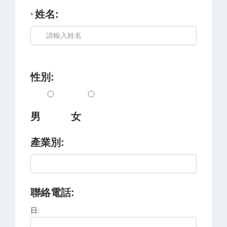
姓名:
性別:
男
女
產業別:
聯絡電話:
日: