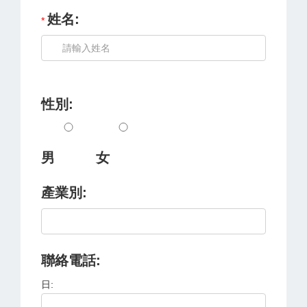
姓名:
性別:
男
女
產業別:
聯絡電話:
日: