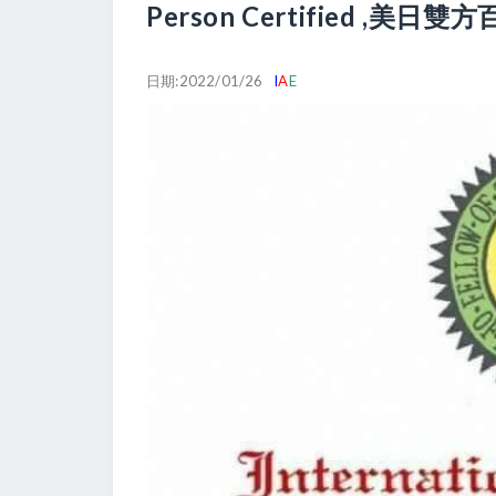
Person Certified 
日期:2022/01/26
I
A
E