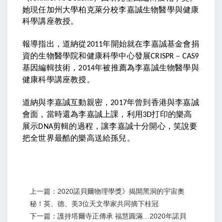
她現任加州大學柏克萊分校李嘉誠生物醫學與健康
科學講座教授。
報導指出，道納從
年開始就在李嘉誠基金會捐
2011
資的生物醫學院和健康科學中心發展
－
CRISPR
CAS9
基因編輯技術，
年被推薦為李嘉誠生物醫學與
2014
健康科學講座教授。
道納與李嘉誠互動親密，
年曾到香港與李嘉誠
2017
會面，當時還為李嘉誠上課，利用
打印的樂高
3D
展示
剪輯的過程，讓李嘉誠十分開心，笑說要
DNA
把全世界最酷的樂高送給孫兒。
上一篇：2020諾貝爾物理學獎》揭開黑洞的宇宙奧
秘！英、德、美3位天文學家共同摘下桂冠
下一篇：護持塔爾寺正傳承 福慧圓滿…2020年諾貝