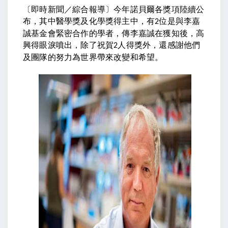
〔即時新聞／綜合報導〕今年諾貝爾各獎項陸續公
布，其中醫學獎及化學獎得主中，有
位是與李嘉
2
誠基金會緊密合作的學者，傳李嘉誠在獲知後，高
興得眼淚噴出，除了祝賀
人得獎外，還感謝他們
2
及團隊的努力為世界帶來改變和希望。