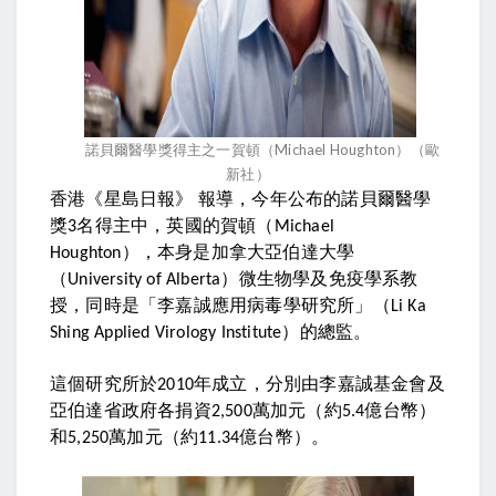
諾貝爾醫學獎得主之一賀頓（Michael Houghton）（歐
新社）
香港《星島日報》
報導，今年公布的諾貝爾醫學
獎
名得主中，英國的賀頓（
3
Michael
），本身是加拿大亞伯達大學
Houghton
（
）微生物學及免疫學系教
University of Alberta
授，同時是「李嘉誠應用病毒學研究所」（
Li Ka
）的總監。
Shing Applied Virology Institute
這個研究所於
年成立，分別由李嘉誠基金會及
2010
亞伯達省政府各捐資
萬加元（約
億台幣）
2,500
5.4
和
萬加元（約
億台幣）。
5,250
11.34