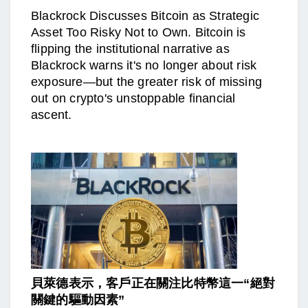
Blackrock Discusses Bitcoin as Strategic
Asset Too Risky Not to Own. Bitcoin is
flipping the institutional narrative as
Blackrock warns it's no longer about risk
exposure—but the greater risk of missing
out on crypto's unstoppable financial
ascent.
貝萊德表示，客戶正在關注比特幣這一“絕對
關鍵的驅動因素”