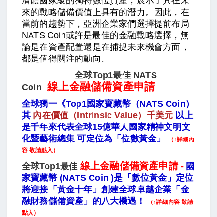
濟體國家級的獨特數位資產，展示了其在未
來的戰略儲備價值上具有的潛力。因此，在
當前的趨勢下，亞洲企業家們選擇提前布局
NATS Coin或許是最佳的金融戰略選擇，無
論是在資產配置還是在捕捉未來機會方面，
都是值得關注的動向。
全球Top1最佳
NATS
線上金融儲備資產申請
Coin
全球獨一《Top1國家寶藏幣（NATS Coin）
其
內在價值（Intrinsic Value）千美元
以上
是千年來代表全球15億華人國家精神文明文
化暨藝術總集 可定位為「位數黃金」
（↑詳細內
容 敬請點入）
線上金融儲備資產申請
全球Top1最佳
-
國
家寶藏幣 (NATS Coin )是「數位黃金」定位
將迎接「黃金十年」創建全球卓越企業「金
融財務儲備資產」的八大機遇！
（↑詳細內容 敬請
點入）