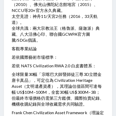
（2010）、佛光山佛陀紀念館地宮（2015）、
NCCU等20+官方永久典藏。
太空見證：神舟11/天宮2任務（2016，33天軌
道）。
全球共識：兩大宗教法王（格魯派、薩迦派）典
藏、八大活佛心印、聯合國GCWPA官方圖
騰/SDGs倡議。
客觀專業結論
若依國際藝術市場標準：
若依 NATS Civilization RWA 2.0 白皮書體系：
全球限量30幅「宗喀巴大師暨師徒三尊3D立體金
唐卡真品」，可定位為 Civilization Heritage
Asset（文明遺產資產），其理論估值區間可達每
幅 US$10M–100M，全套30幅 US$300M–3B；
但最終市場價格仍需第三方鑑價、國際拍賣紀錄、
機構收購紀錄與全球收藏需求共同驗證。
Frank Chen Civilization Asset Framework（理論定