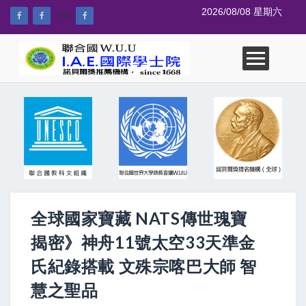
2026/08/08 星期六
--%>
全球國家寶藏 NATS傳世瑰寶
揭密》神舟11號太空33天準金
氏紀錄搭載 文殊宗喀巴大師 智
慧之聖品