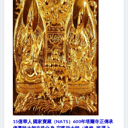
15億華人 國家寶藏（NATS）600年塔爾寺正傳承
佛導師大智文殊化身 宗喀巴大師（達賴 . 班禪上