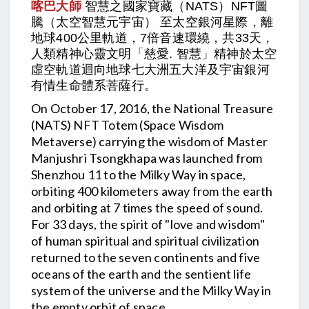
喀巴大師
智慧之國家寶藏（NATS）NFT圖
騰（太空智慧元宇宙） 至太空銀河星際，離
地球400公里軌道，7倍音速環繞，共33天，
人類精神心靈文明「慈愛. 智慧」精神於太空
虛空軌道迴向地球七大洲五大洋及宇宙銀河
有情生命體系菩薩行。
On October 17, 2016, the National Treasure
(NATS) NFT Totem (Space Wisdom
Metaverse) carrying the wisdom of Master
Manjushri Tsongkhapa was launched from
Shenzhou 11 to the Milky Way in space,
orbiting 400 kilometers away from the earth
and orbiting at 7 times the speed of sound.
For 33 days, the spirit of "love and wisdom"
of human spiritual and spiritual civilization
returned to the seven continents and five
oceans of the earth and the sentient life
system of the universe and the Milky Way in
the empty orbit of space.