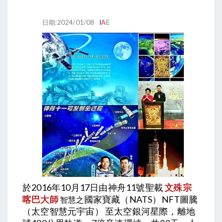
日期:2024/01/08
I
A
E
於2016年10月17日由神舟11號聖載
文殊宗
喀巴大師
國家寶藏（NATS）NFT圖騰
智慧之
（太空智慧元宇宙） 至太空銀河星際，離地