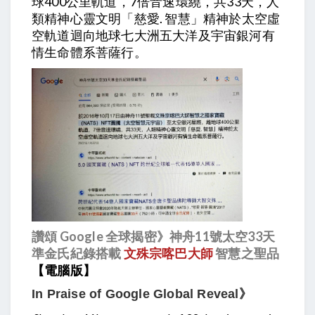
球400公里軌道，7倍音速環繞，共33天，人
類精神心靈文明「慈愛. 智慧」精神於太空虛
空軌道迴向地球七大洲五大洋及宇宙銀河有
情生命體系菩薩行。
讚頌 Google 全球揭密》神舟11號太空33天
準金氏紀錄搭載
文殊宗喀巴大師
智慧之聖品
【電腦版】
In Praise of Google Global Reveal》