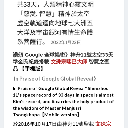
讚頌 Google 全球揭密》神舟11號太空33天
準金氏紀錄搭載
文殊宗喀巴大師
智慧之聖
品
【手機版】
In Praise of Google Global Reveal》
In Praise of Google Global Reveal" Shenzhou
11's space record of 33 days in space is almost
Kim's record, and it carries the holy product of
the wisdom of Master Manjusri
Tsongkhapa
【Mobile version】​
於2016年10月17日由神舟11號聖載
文殊宗