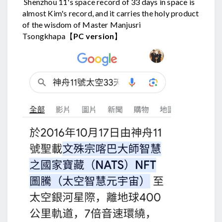
Shenzhou 11's space record of 33 days in space is
almost Kim's record, and it carries the holy product
of the wisdom of Master Manjusri
Tsongkhapa【
PC version
】