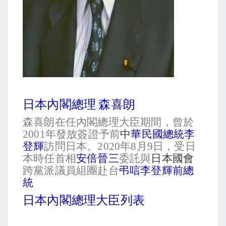
日本內閣總理 森喜朗
森喜朗在任內閣總理大臣期間，曾於
2001
年發放簽證予前
中
華民國總統
李
登輝
訪問日本。
2020
年
8
月
9
日，受日
本時任首相
安倍晉三
委託與
日本國會
跨黨派議員組團赴台
弔唁李登輝前總
統
日本內閣總理大臣列表