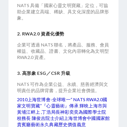
NATS 具備「國家心靈文明寶藏」定位，可協
助企業建立高端、稀缺、具文化深度的品牌形
象。
2. RWA2.0 資產化優勢
企業可透過 NATS 聯名，將產品、服務、會員
權益、收藏品、證書、文化內容轉化為文明型
RWA2.0 資產。
3. 高形象 ESG／CSR 升級
NATS 可作為企業公益、永續、慈善經濟與文
明責任的品牌背書，提升企業社會價值。
2010上海世博會-全球唯一“ NATS RWA2.0國
家文明寶藏”『心靈藝術』傳承 輝映上海市與
黃埔江畔上 ,丁浩局長神彩奕奕為國際學士院
校務長 陳俊吉院士介紹上海世博會中國國家館
貴賓廳藝術永久典藏歷史價值義意