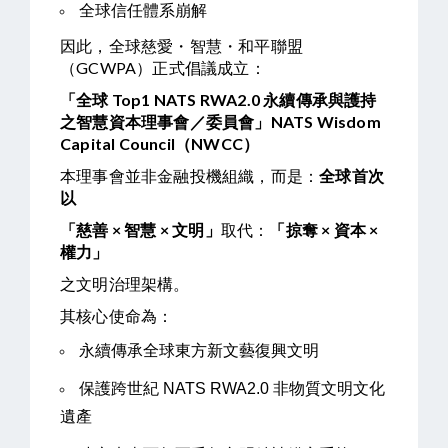
全球信任體系崩解
因此，全球慈愛・智慧・和平聯盟
（GCWPA）正式倡議成立：
「全球 Top1 NATS RWA2.0 永續傳承與護持
之智慧資本理事會／委員會」NATS Wisdom
Capital Council（NWCC）
本理事會並非金融投機組織，而是：
全球首次
以
「慈善 × 智慧 × 文明」
取代：
「掠奪 × 資本 ×
權力」
之文明治理架構。
其核心使命為：
永續傳承全球東方新文藝復興文明
保護跨世紀 NATS RWA2.0 非物質文明文化
遺產