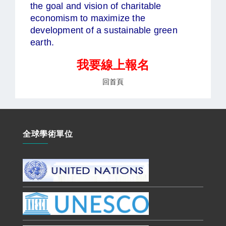
the goal and vision of charitable
economism to maximize the
development of a sustainable green
earth.
我要線上報名
回首頁
全球學術單位