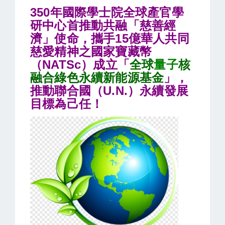
350年國際學士院全球產官學
研中心首推動共融「慈善經
濟」使命，攜手15億華人共同
慈愛精神之國家寶藏幣
（NATSc）成立「
全球
量子
核
融合綠色永續新能源基金
」，
推動聯合國（U.N.）永續發展
目標為己任！