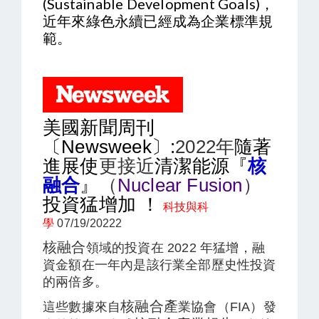
(Sustainable Development Goals)，
近年來綠色永續已經成為企業標準規
範。
美國新聞周刊
〔Newsweek〕:
2022年
隨著
進展使
更接近
清潔能源『
核
融合
』
（
Nuclear Fusion
）
投資猛增加 ！
科技與科
學
07
/19/20222
核融合
領域的投資在 2022 年猛增，融
資金額在一年內是該行業全部歷史性投資
的兩倍多。
核融合產
這些數據來自
業協會（FIA）發