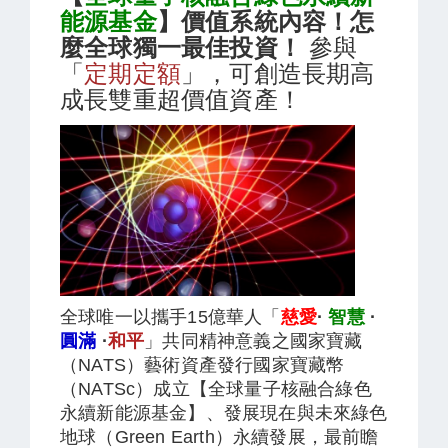
能源基金
】價值系統內容！怎
麼全球獨一最佳投資！
參與
「
定期定額
」，可創造長期高
成長雙重超價值資產！
全球唯一以攜手15億華人「
慈愛
·
智慧
·
圓滿
·
和平
」共同精神意義之國家寶藏
（NATS）藝術資產發行國家寶藏幣
（NATSc）成立【全球量子核融合綠色
永續新能源基金】、發展現在與未來綠色
地球（Green Earth）永續發展，最前瞻