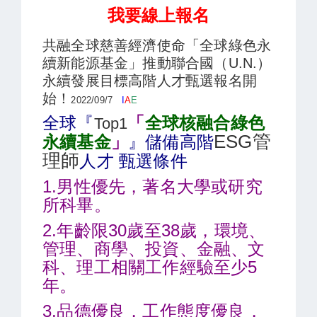
我要線上報名
共融全球慈善經濟使命「全球綠色永
續新能源基金」推動聯合國（U.N.）
永續發展目標高階人才甄選報名開
始！
2022/09/7
I
A
E
全球『
「
全球核融合綠色
Top1
ESG管
永續基金
」
』儲備高階
理師
人才 甄選條件
1.男性優先，著名大學或研究
所科畢。
2.年齡限30歲至38歲，環境、
管理、
商學、投資、金融、文
科、理工相關工作經驗至少5
年。
3.品德優良，工作態度優良，