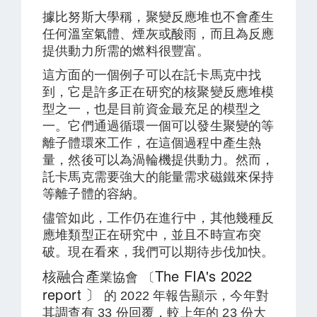
據比努斯大學稱，聚變反應堆也不會產生
任何溫室氣體、煙灰或酸雨，而且為反應
提供動力所需的燃料很豐富。
這方面的一個例子可以在託卡馬克中找
到，它是許多正在研究的核聚變反應堆模
型之一，也是目前資金最充足的模型之
一。它們通過循環一個可以發生聚變的等
離子體環來工作，在這個過程中產生熱
量，然後可以為渦輪機提供動力。然而，
託卡馬克需要強大的能量需求磁鐵來保持
等離子體的容納。
儘管如此，工作仍在進行中，其他幾種反
應堆類型正在研究中，並且不時宣布突
破。現在看來，我們可以期待步伐加快。
The FIA's 2022
核融合產
業協會 〔
report 〕
的 2022 年報告顯示，今年對
其調查有 33 份回覆，較上年的 23 份大