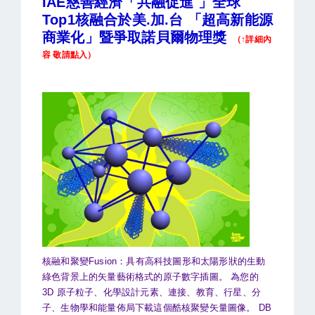
IAE慈善經濟「共融促進 」全球
Top1核融合於美.加.台 「超高新能源
商業化」暨爭取諾貝爾物理獎
（↑詳細內
容 敬請點入）
核融和聚變Fusion：具有高科技圖形和太陽形狀的生動
綠色背景上的矢量藝術格式的原子數字插圖。 為您的
3D 原子粒子、化學設計元素、連接、教育、行星、分
子、生物學和能量佈局下載這個酷核聚變矢量圖像。 DB