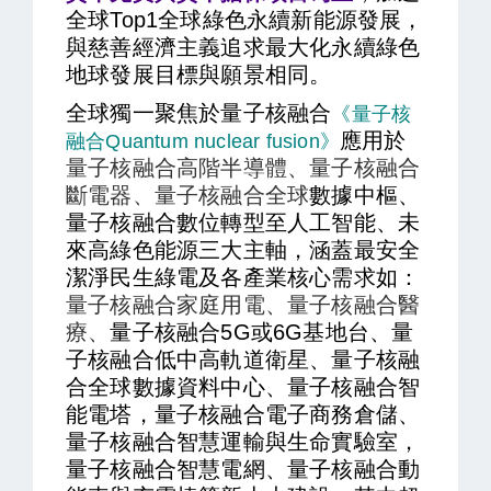
全球Top1全球綠色永續新能源發展，
與慈善經濟主義追求最大化永續綠色
地球發展目標與願景相同。
全球獨一聚焦於量子核融合
《量子核
應用於
融合Quantum nuclear fusion》
量子核融合高階半導體、量子核融合
斷電器
、量子核融合全球
數據中樞、
量子核融合
數位轉型至人工智能、未
來高綠色能源三大主軸，涵蓋最安全
潔淨民生綠電及各產業核心需求如：
量子核融合家庭用電、量子核融合醫
療、
量子核融合5G或6
G基地台、
量
子核融合低中高
軌道衛星、
量子核融
合全球數據
資料中心、
量子核融合智
能
電塔，
量子核融合
電子商務倉儲、
量子核融合
智慧運輸與生命實驗室，
量子核融合
智慧電網、
量子核融合動