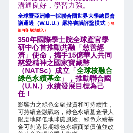
溝通良好，學習力強。
全球暨亞洲唯一採聯合國世界大學總長會
議通過（W.U.U.）嚴格審議評鑒模式
（↑詳
細內容 敬請點入）
350年國際學士院全球產官學
研中心首推動共融「慈善經
濟」使命，攜手15億華人共同
慈愛精神之國家寶藏幣
（NATSc）成立「
全球核融合
綠色永續基金
」，推動聯合國
（U.N.）永續發展目標為己
任！
影響力之綠色金融投資和可持續性，
可持續金融戰略，綠色永續基金最大
限度地降低地球碳風險、
綠色永續基
金可
創造長期綠色永續商業價值並改