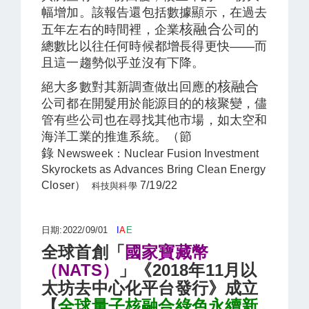
幅增加。該報告還包括數據顯示，在過去
核融合
五年左右的時間裡，企業
公司的
總數比以往任何時候都增長得更快——而
且這一趨勢似乎並沒有下降。
核融合
絕大多數對其新調查做出回應的
公司都在開髮用於能源目的的核聚變，儘
管有些公司也在尋找其他市場，如太空和
海洋工業的推進系統。（節
錄
Newsweek：Nuclear Fusion Investment
Skyrockets as Advances Bring Clean Energy
Closer）
7/19/22
科技與科學
日期:2022/09/01
I
A
E
全球首創「
國家寶藏幣
（NATS）
」《2018年11月以
太坊去中心化平台發行》成立
【
全球量子核融合綠色永續新