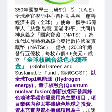
350年國際學士〔研究〕 院（I.A.E）
全球產官學研中心首推動共融「慈善
經濟主義（全球）」使命，攜手15億
華人「慈愛 智慧 圓滿 和平」共同精
神意義之「國家寶藏（NATS）」為
現代民族藝術為核心發行數位國家寶
藏幣（NATSc）一億枚（2018年總
發行五億枚，每枚市價3.6美元）成
全球核融合綠色永續基
立
「
金」
（Global Green and
Sustainable Fund，簡稱GGSF）
以
全球Top1氫能源 (Hydrogen
energy)，量子核融合(Quantum
nuclear fusion)創新技術研發與綠
色地球零碳市場應用為主要項目，項
目業務內容以零碳綠色地球之投資、
資本充實與資本擔保項目為主
，加速