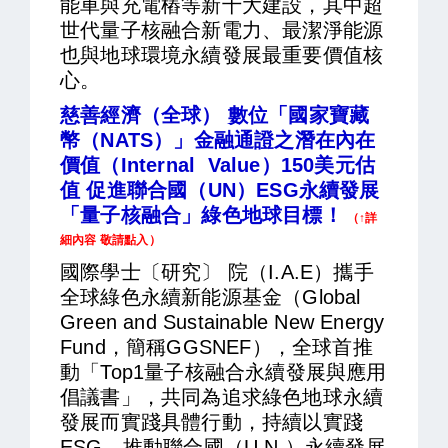
能車
與充電樁等新十大建設，其中超
世代
量子核融合新電力
、最潔淨能源
也與地球環境永續發展最重要價值核
心。
慈善經濟（全球） 數位「國家寶藏
幣（NATS）」金融通證之潛在內在
價值（internal Value）150美元估
值 促進聯合國（UN）ESG永續發展
「量子核融合」綠色地球目標！
（↑詳
細內容 敬請點入）
國際學士〔研究〕 院（I.A.E）攜手
全球綠色永續新能源基金（Global
Green and Sustainable New Energy
Fund，簡稱GGSNEF），全球首推
動「Top1量子核融合永續發展與應用
倡議書」，共同為追求綠色地球永續
發展而實踐具體行動，持續以實踐
ESG、推動聯合國（U.N.）永續發展