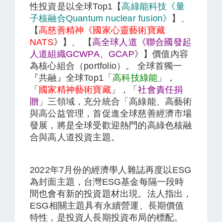
性投資是以全球Top1【
高綠能科技《量
子核融合Quantum nuclear fusion》
】、
【
高慈善精神《國家心靈藝術寶藏
NATS
》】、 【
高全球人道《聯合國發起
人道組織GCWPA、GCAP
》】價值內容
為核心組合（portfolio）。 全球首獨一
『共融』全球Top1「
高科技綠能
」，
「
國家精神藝術寶藏
」，「
社會責任捐
贈
」三領域，充分統合「高綠能、高藝術
與高公益管理，首促進全球慈善經濟市場
發展，將是全球受歡迎熱門的高綠色核融
合與高人道投資主題。
2022年7月份的經濟學人雜誌再度以ESG
為封面主題，台灣ESG基金每隔一段時
間也會有新的投資題材出現。法人指出，
ESG相關主題具有永續營運、長期價值
特性，是投資人長期投資布局的標配。