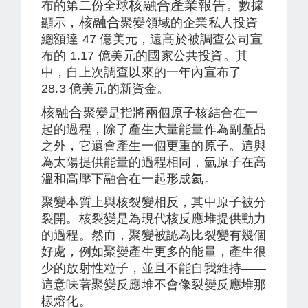
核融合產
業報告
布的第二份全球
。數據
核融合
顯示，
聚變領域的企業私人投資
總額達 47 億美元，遠高於被調查公司宣
布的 1.17 億美元的國家公共投資。其
中，自上次調查以來的一年內宣布了
28.3 億美元的新資金。
核融合
聚變
是指將兩個原子核結合在一
起的過程，除了產生大量能量作為副產品
之外，它還會產生一個更重的原子。這與
為太陽提供能量的過程相同，氫原子在高
溫和高壓下融合在一起形成氦。
聚變本質上與核裂變相反，其中原子被分
裂開。核裂變是為現代核反應堆提供動力
的過程。然而，聚變被認為比裂變有幾個
好處，例如聚變產生更多的能量，產生很
少的放射性粒子，並且不能自我維持——
這意味著聚變反應堆不會像裂變反應堆那
樣熔化。