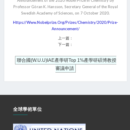
Announcement of the 2020 Nobel Prize in Chemistry by
Professor Göran K. Hansson, Secretary General of the Royal
Swedish Academy of Sciences, on 7 October 2020.
Https://www.nobelprize.org/prizes/chemistry/2020/prize-
Announcement/
上一篇：
下一篇：
聯合國(W.U.U)IAE產學研Top 1%產學研碩博教授
審議申請
全球學術單位