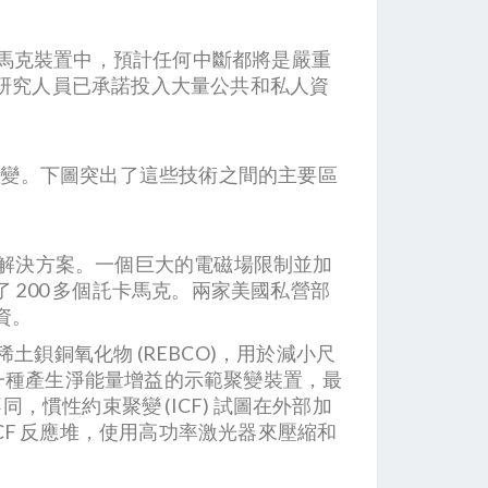
託卡馬克裝置中，預計任何中斷都將是嚴重
多研究人員已承諾投入大量公共和私人資
聚變。下圖突出了這些技術之間的主要區
的首選解決方案。一個巨大的電磁場限制並加
 200 多個託卡馬克。兩家美國私營部
融資。
稀土鋇銅氧化物 (REBCO)，用於減小尺
是一種產生淨能量增益的示範聚變裝置，最
不同，慣性約束聚變 (ICF) 試圖在外部加
F 反應堆，使用高功率激光器來壓縮和