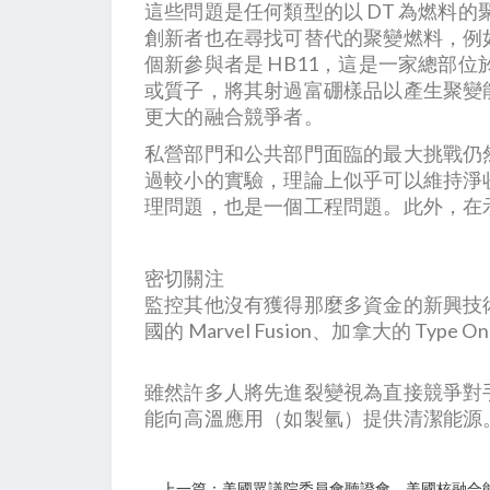
這些問題是任何類型的以 DT 為燃料
創新者也在尋找可替代的聚變燃料，例如
個新參與者是 HB11，這是一家總部
或質子，將其射過富硼樣品以產生聚變
更大的融合競爭者。
私營部門和公共部門面臨的最大挑戰仍
過較小的實驗，理論上似乎可以維持淨
理問題，也是一個工程問題。此外，在
密切關注
監控其他沒有獲得那麼多資金的新興技術是
國的 Marvel Fusion、加拿大的 Type One
雖然許多人將先進裂變視為直接競爭對
能向高溫應用（如製氫）提供清潔能源
上一篇：美國眾議院委員會聽證會—美國核融合