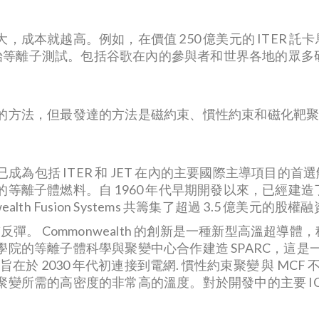
成本就越高。例如，在價值 250 億美元的 ITER 
行初始等離子測試。包括谷歌在內的參與者和世界各地的眾
的方法，但最發達的方法是磁約束、慣性約束和磁化靶
已成為包括 ITER 和 JET 在內的主要國際主導項目
離子體燃料。自 1960 年代早期開發以來，已經建造了
nwealth Fusion Systems 共籌集了超過 3.5 億美元的股權
彈。 Commonwealth 的創新是一種新型高溫超導體，
院的等離子體科學與聚變中心合作建造 SPARC，這
在於 2030 年代初連接到電網. 慣性約束聚變 與 MCF 
變所需的高密度的非常高的溫度。對於開發中的主要 IC