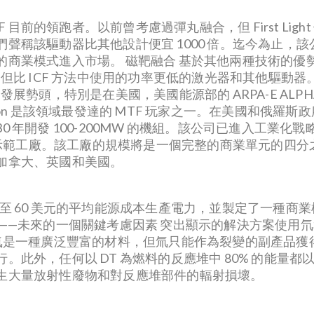
on 是 ICF 目前的領跑者。以前曾考慮過彈丸融合，但 First
稱該驅動器比其他設計便宜 1000 倍。迄今為止，該公
業模式進入市場。 磁靶融合 基於其他兩種技術的優勢，
，但比 ICF 方法中使用的功率更低的激光器和其他驅動
發展勢頭，特別是在美國，美國能源部的 ARPA-E AL
usion 是該領域最發達的 MTF 玩家之一。在美國和俄羅斯政
030 年開發 100-200MW 的機組。該公司已進入工業化
一個示範工廠。該工廠的規模將是一個完整的商業單元的四
加拿大、英國和美國。
兆瓦時 50 至 60 美元的平均能源成本生產電力，並製定了
—未來的一個關鍵考慮因素 突出顯示的解決方案使用氘和氚
然氘是一種廣泛豐富的材料，但氚只能作為裂變的副產品獲
此外，任何以 DT 為燃料的反應堆中 80% 的能量都以
生大量放射性廢物和對反應堆部件的輻射損壞。