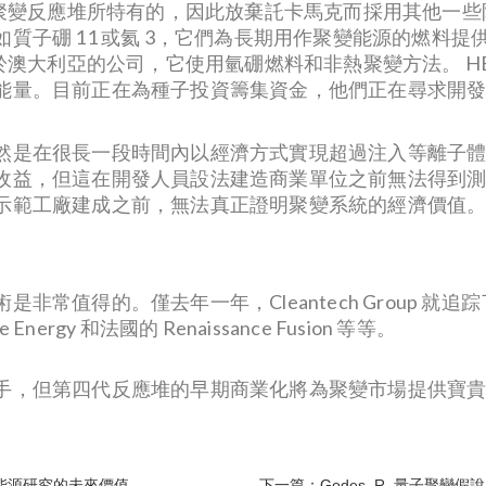
的聚變反應堆所特有的，因此放棄託卡馬克而採用其他一
質子硼 11 或氦 3，它們為長期用作聚變能源的燃料
位於澳大利亞的公司，它使用氫硼燃料和非熱聚變方法。 H
能量。目前正在為種子投資籌集資金，他們正在尋求開
然是在很長一段時間內以經濟方式實現超過注入等離子
收益，但這在開發人員設法建造商業單位之前無法得到
示範工廠建成之前，無法真正證明聚變系統的經濟價值
非常值得的。僅去年一年，Cleantech Group 
 Energy 和法國的 Renaissance Fusion 等等。
手，但第四代反應堆的早期商業化將為聚變市場提供寶
。
能源研究的未來價值
下一篇：Godes, R. 量子聚變假說