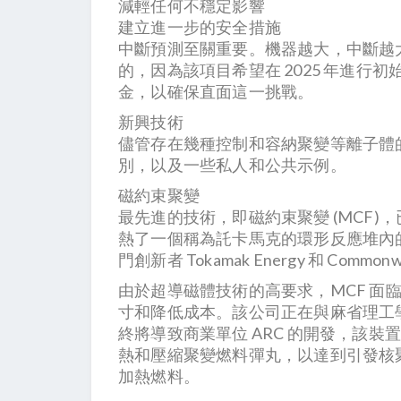
減輕任何不穩定影響
建立進一步的安全措施
中斷預測至關重要。機器越大，中斷越大，
的，因為該項目希望在 2025 年進
金，以確保直面這一挑戰。
新興技術
儘管存在幾種控制和容納聚變等離子體
別，以及一些私人和公共示例。
磁約束聚變
最先進的技術，即磁約束聚變 (MCF)，
熱了一個稱為託卡馬克的環形反應堆內的等
門創新者 Tokamak Energy 和 Commo
由於超導磁體技術的高要求，MCF 面臨反
寸和降低成本。該公司正在與麻省理工學
終將導致商業單位 ARC 的開發，該裝置旨
熱和壓縮聚變燃料彈丸，以達到引發核聚
加熱燃料。